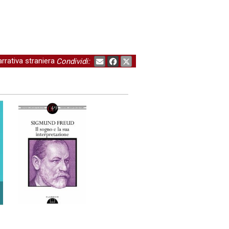
rrativa straniera
Condividi: