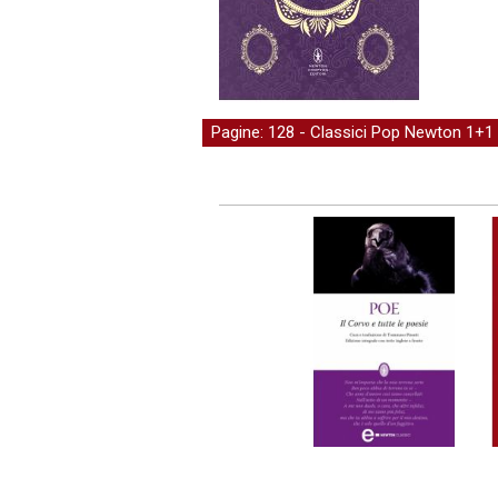
Pagine: 128 -
Classici Pop Newton 1+1