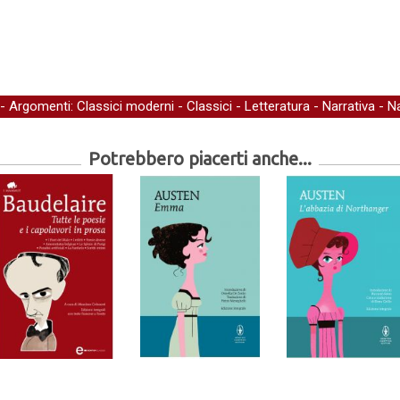
- Argomenti:
Classici moderni
-
Classici
-
Letteratura
-
Narrativa
-
Na
Potrebbero piacerti anche...