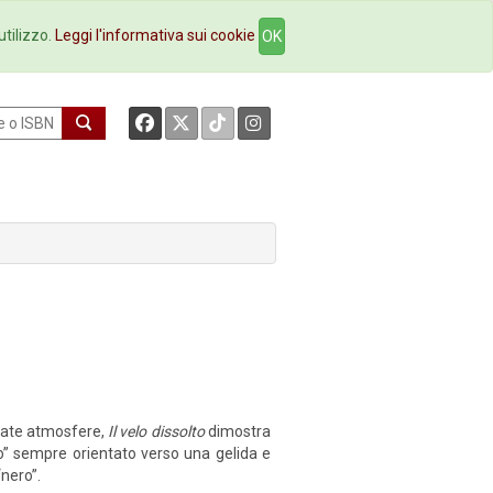
okstore
Contatti
utilizzo.
Leggi l'informativa sui cookie
OK
egate atmosfere,
Il velo dissolto
dimostra
o” sempre orientato verso una gelida e
“nero”.