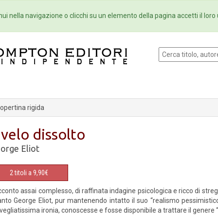
Eventi
Collane
Newsletter
Ebo
ui nella navigazione o clicchi su un elemento della pagina accetti il loro 
pertina rigida
l velo dissolto
orge Eliot
2 titoli a 9,90€
conto assai complesso, di raffinata indagine psicologica e ricco di str
nto George Eliot, pur mantenendo intatto il suo “realismo pessimistic
vegliatissima ironia, conoscesse e fosse disponibile a trattare il genere 