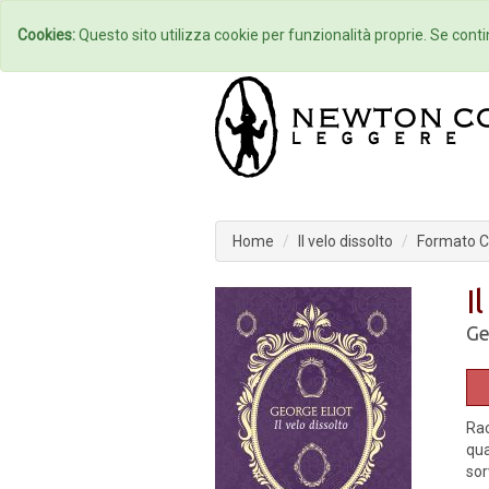
Home
Autori
Cookies:
Questo sito utilizza cookie per funzionalità proprie. Se contin
Home
Il velo dissolto
Formato Co
I
Ge
Rac
qua
sor