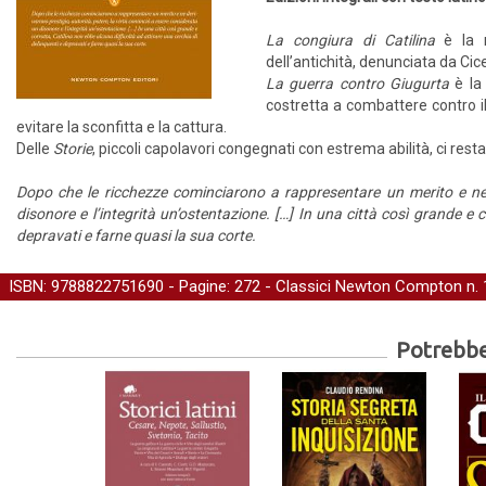
La congiura di Catilina
è la n
dell’antichità, denunciata da Cic
La guerra contro Giugurta
è la 
costretta a combattere contro 
evitare la sconfitta e la cattura.
Delle
Storie
, piccoli capolavori congegnati con estrema abilità, ci resta
Dopo che le ricchezze cominciarono a rappresentare un merito e ne d
disonore e l’integrità un’ostentazione. […] In una città così grande e 
depravati e farne quasi la sua corte.
ISBN: 9788822751690 - Pagine: 272 -
Classici Newton Compton
n. 
Potrebber