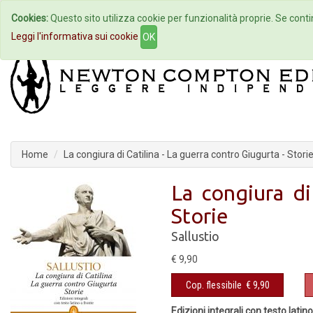
Cookies:
Questo sito utilizza cookie per funzionalità proprie. Se contin
Home
Autori
Eventi
Col
Leggi l'informativa sui cookie
OK
Home
La congiura di Catilina - La guerra contro Giugurta - Stori
La congiura di
Storie
Sallustio
€ 9,90
Cop. flessibile
€ 9,90
Edizioni integrali con testo latin