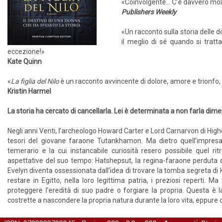
«Coinvolgente... C’è davvero mol
Publishers Weekly
«Un racconto sulla storia delle 
il meglio di sé quando si tratt
eccezione!»
Kate Quinn
«
La figlia del Nilo
è un racconto avvincente di dolore, amore e trionfo,
Kristin Harmel
La storia ha cercato di cancellarla. Lei è determinata a non farla dime
Negli anni Venti, l’archeologo Howard Carter e Lord Carnarvon di High
tesori del giovane faraone Tutankhamon. Ma dietro quell’impresa a
temerario e la cui instancabile curiosità resero possibile quel r
aspettative del suo tempo: Hatshepsut, la regina-faraone perduta d’
Evelyn diventa ossessionata dall’idea di trovare la tomba segreta di Ha
restare in Egitto, nella loro legittima patria, i preziosi reperti. 
proteggere l’eredità di suo padre o forgiare la propria. Questa è
costrette a nascondere la propria natura durante la loro vita, eppure 