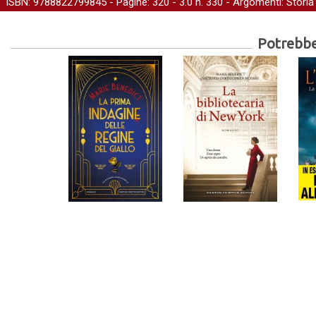
ISBN: 9788822799845 - Pagine: 320 -
3.0
n. 330 - Argomenti:
Storia
Potrebber