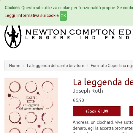
Cookies:
Questo sito utilizza cookie per funzionalità proprie. Se contin
Home
Autori
Eventi
Col
Leggi l'informativa sui cookie
OK
Home
La leggenda del santo bevitore
Formato Copertina rig
La leggenda de
Joseph Roth
€ 5,90
eBook
€ 1,99
Andreas, un clochard, vive sott
denaro, egli la accetta prometten