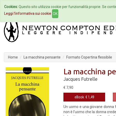
Cookies:
Questo sito utilizza cookie per funzionalità proprie. Se contin
Home
Autori
Eventi
Col
Leggi l'informativa sui cookie
OK
Home
La macchina pensante
Formato Copertina flessibile
La macchina p
Jacques Futrelle
€ 7,90
eBook
€ 1,49
Un uomo e una giovane donna fug
non è l'uomo che la donna crede d