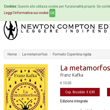
Cookies:
Questo sito utilizza cookie per funzionalità proprie. Se contin
Home
Autori
Eventi
Col
Leggi l'informativa sui cookie
OK
Home
La metamorfosi
Formato Copertina rigida
La metamorfos
Franz Kafka
€ 10,00
Cop. flessibile
€ 4,90
Edizione integrale