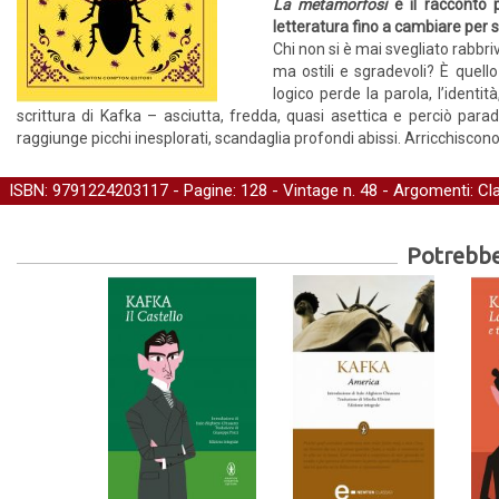
La metamorfosi
è il racconto 
letteratura fino a cambiare per 
Chi non si è mai svegliato rabbri
ma ostili e sgradevoli? È que
logico perde la parola, l’identi
scrittura di Kafka – asciutta, fredda, quasi asettica e perciò pa
raggiunge picchi inesplorati, scandaglia profondi abissi. Arricchiscono
ISBN: 9791224203117 - Pagine: 128 -
Vintage
n. 48 - Argomenti:
Cl
Potrebber