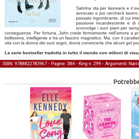
Sabrina sta per laurearsi e il s
avvocato e poi cercherà lavoro i
passato ingombrante, di cui int
passione incandescente e di i
sconvolge i suoi piani per sempr
conseguenze. Per fortuna, John crede fermamente nell’amore a pri
bellissima, intelligente e ha un fascino magnetico. Ma, con il caratte
vita con la donna dei suoi sogni, dovrà convincerla che alcuni gol pos
La serie bestseller tradotta in tutto il mondo con milioni di vis
ISBN: 9788822783967 - Pagine: 384 -
King
n. 299 - Argomenti:
Narra
Potrebber