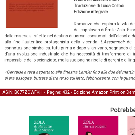
Traduzione di Luisa Collodi
Edizione integrale
Romanzo che esplora la vita del 
dei capolavori di Émile Zola. È inc
dalla miseria si riflette nel destino di uomini consumati dall’alcool e
alla fine l’autentico protagonista della vicenda.
L’Assommoir
del t
connotazione simbolica: tutti prima o dopo vi arrivano, sognando di e
d’una rivoluzione industriale che ha necessità di trasformare gli 
impassibile dello scienziato, ma la sua pagina ribolle di gerghi e di li
«Gervaise aveva aspettato alla finestra Lantier fino alle due del mattino
si era assopita, buttata di traverso sul letto, febbricitante, con le gua
ASIN: B077ZCWFKH - Pagine: 432 -
Edizione Amazon Print on De
Narrativa
Potrebber