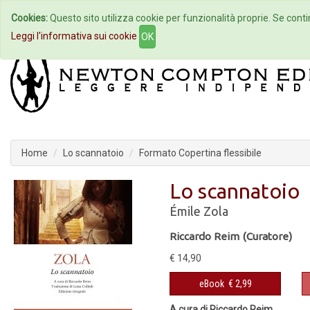
Cookies:
Questo sito utilizza cookie per funzionalità proprie. Se contin
Home
Autori
Eventi
Col
Leggi l'informativa sui cookie
OK
Home
Lo scannatoio
Formato Copertina flessibile
Lo scannatoio
Émile Zola
Riccardo Reim (Curatore)
€ 14,90
eBook
€ 2,99
A cura di Riccardo Reim