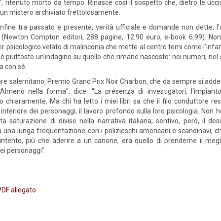
", ritenuto morto da tempo. Rinasce così il sospetto che, dietro le uccis
 un mistero archiviato frettolosamente.
onfine tra passato e presente, verità ufficiale e domande non dette, 
 (Newton Compton editori, 288 pagine, 12.90 euro, e-book 6.99). Non 
ler psicologico velato di malinconia che mette al centro temi come l'infan
 è piuttosto un'indagine su quello che rimane nascosto: nei numeri, nel 
a con sé.
tore salernitano, Premio Grand Prix Noir Charbon, che da sempre si adden
 "Almeno nella forma", dice: “La presenza di investigatori, l'impian
 chiaramente. Ma chi ha letto i miei libri sa che il filo conduttore res
interiore dei personaggi, il lavoro profondo sulla loro psicologia. Non ho
a saturazione di divise nella narrativa italiana; sentivo, però, il de
 una lunga frequentazione con i polizieschi americani e scandinavi, ch
 intento, più che aderire a un canone, era quello di prenderne il megl
ei personaggi”.
 PDF allegato