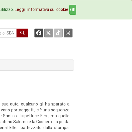
okstore
Contatti
utilizzo.
Leggi l'informativa sui cookie
OK
a sua auto, qualcuno gli ha sparato a
el vano portaoggetti, c'è una sequenza
Santis e l'ispettrice Ferri, ma quello
cuotono Salerno e la Costiera. La posta
ial killer, battezzato dalla stampa,