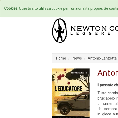
Home
Autori
Cookies:
Questo sito utilizza cookie per funzionalità proprie. Se contin
Home
News
Antonio Lanzetta 
Anton
Il passato c
Tutto cominc
bruciapelo i
di numeri, a
che sembra u
in gioco au