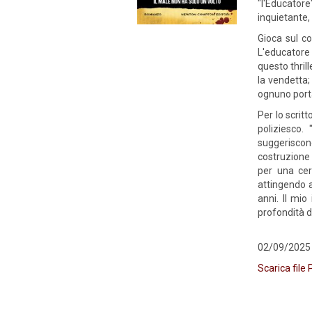
"l'Educatore
inquietante,
Gioca sul c
L'educatore
questo thril
la vendetta;
ognuno port
Per lo scrit
poliziesco.
suggeriscono
costruzione 
per una cert
attingendo a
anni. Il mio
profondità d
02/09/2025
Scarica file