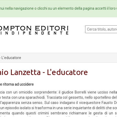
Eventi
Collane
Newsletter
Ebo
ui nella navigazione o clicchi su un elemento della pagina accetti il loro 
- L'educatore
io Lanzetta - L'educatore
he ritorna ad uccidere
ia con un omicidio sorprendente: il giudice Borrelli viene ucciso nell
n testa con una sparachiodi. Tracciata col gessetto, nello sportellino d
ll'apparenza senza senso. Sul caso indagano il vicequestore Fausto De 
n episodio isolato si trasforma in una serie inquietante di delitti che s
menta quando questi crimini sembrano richiamare le gesta di un ser