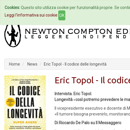
Cookies:
Questo sito utilizza cookie per funzionalità proprie. Se contin
Home
Autori
Eventi
Col
Leggi l'informativa sui cookie
OK
Home
News
Eric Topol - Il codice delle longevità
Eric Topol - Il codi
Intervista. Eric Topol.
Longevità
«
così potremo prevedere le mal
Il vicepresidente esecutivo e docente di M
«Il tumore bisogna prevenirlo, monitorand
Di Riccardo De Palo su Il Messaggero