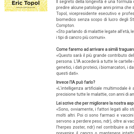
Il segreto della longevità è una formula c
predire alcune patologie anni prima che
Topol, vicepresidente esecutivo e profes
biomedico senza scopo di lucro degli Sta
Compton.
«Sto parlando di malattie legate all'età, 
i tipi di cancro più comuni».
Come faremo ad arrivare a simili traguar
«Questo sarà il più grande contributo dell'
persona. L'IA accederà a tutte le cartelle cl
genetici, i dati proteici, i biomarcatori, 
questi dati».
Invece l'IA può farlo?
«L'intelligenza artificiale multimodale 
precisione tutte le malattie, con anni di an
Lei scrive che per migliorare la nostra a
«Sono, ovviamente, i fattori legati allo s
molti altri. Poi ci sono farmaci e vacci
servono a perdere peso, ndr), oltre ai va
l'herpes zoster, ndr) nel contribuire a r
prevenire il cancro o mantenere intatto