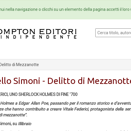
Eventi
Collane
Newsletter
Ebo
ui nella navigazione o clicchi su un elemento della pagina accetti il loro 
Delitto di Mezzanotte
llo Simoni - Delitto di Mezzanott
RICI, UNO SHERLOCK HOLMES DI FINE '700
Holmes a Edgar Allan Poe, passando per il romanzo storico e d’avventura:
ze che hanno contribuito a creare Vitale Federici, protagonista della serie 
 di mezzanotte”.
Simoni, su
Illibraio