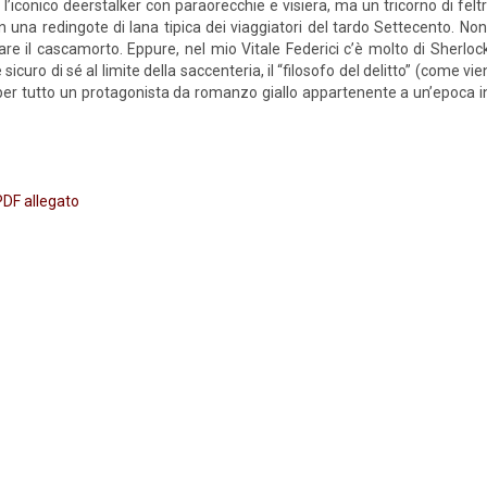
l’iconico deerstalker con paraorecchie e visiera, ma un tricorno di felt
 una redingote di lana tipica dei viaggiatori del tardo Settecento. Non 
are il cascamorto. Eppure, nel mio Vitale Federici c’è molto di Sherlo
 sicuro di sé al limite della saccenteria, il “filosofo del delitto” (come 
 per tutto un protagonista da romanzo giallo appartenente a un’epoca in
 PDF allegato