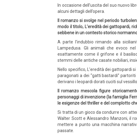
In occasione dell’uscita del suo nuovo lib
alcuni dettagli dell’opera.
ll romanzo si svolge nel periodo turbolen
modo il titolo, L’eredità dei gattopardi,
sebbene in un contesto storico normanno
A parte l’indubbio rimando alla sicilia
Lampedusa. Gli animali che evoco nel 
esattamente come il grifone e il basilisc
stemmi delle antiche casate nobiliari, insie
Nello specifico, L’eredità dei gattopardi 
paragonati a dei “gatti bastardi” partorit
derivano i leopardi dorati cuciti sul vessi
Il romanzo mescola figure storicamente 
personaggi di invenzione (la famiglia Ferr
le esigenze del thriller e del complotto c
Si tratta di un gioco da condurre con at
Walter Scott e Alessandro Manzoni, il ro
mettere a punto una macchina narrativa 
passate.