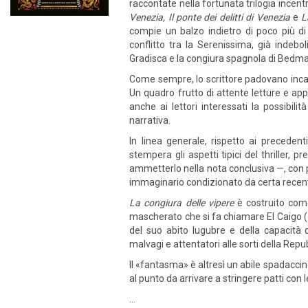
raccontate nella fortunata trilogia incentr
Venezia, Il ponte dei delitti di Venezia
e
La
compie un balzo indietro di poco più di
conflitto tra la Serenissima, già indeboli
Gradisca e la congiura spagnola di Bedmar
Come sempre, lo scrittore padovano incas
Un quadro frutto di attente letture e app
anche ai lettori interessati la possibil
narrativa.
In linea generale, rispetto ai precedent
stempera gli aspetti tipici del thriller,
ammetterlo nella nota conclusiva —, con p
immaginario condizionato da certa recente
La congiura delle vipere
è costruito come
mascherato che si fa chiamare El Caigo («
del suo abito lugubre e della capacità 
malvagi e attentatori alle sorti della Repu
Il «fantasma» è altresì un abile spadacci
al punto da arrivare a stringere patti con le
…