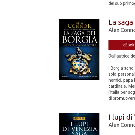
del suo primo
La saga
Alex Conn
Dall’autrice d
I Borgia sono 
solo personal
nemici, papa B
cardinale. Me
l’Italia per s
di promuovere 
I lupi d
Alex Conn