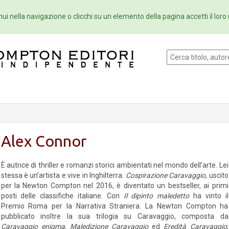
Eventi
Collane
Newsletter
Ebo
ui nella navigazione o clicchi su un elemento della pagina accetti il loro 
Alex Connor
È autrice di thriller e romanzi storici ambientati nel mondo dell’arte. Lei
stessa è un’artista e vive in Inghilterra.
Cospirazione Caravaggio
, uscito
per la Newton Compton nel 2016, è diventato un bestseller, ai primi
posti delle classifiche italiane. Con
Il dipinto maledetto
ha vinto il
Premio Roma per la Narrativa Straniera. La Newton Compton ha
pubblicato inoltre la sua trilogia su Caravaggio, composta da
Caravaggio enigma
,
Maledizione Caravaggio
ed
Eredità Caravaggio
;