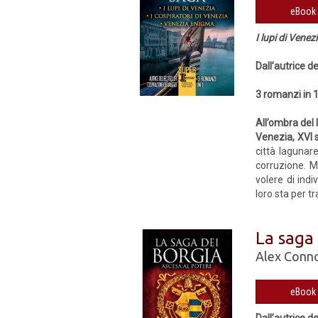
I lupi di Venez
Dall’autrice d
3 romanzi in 
All’ombra del 
Venezia, XVI 
città lagunar
corruzione. M
volere di indi
loro sta per t
La saga 
Alex Conn