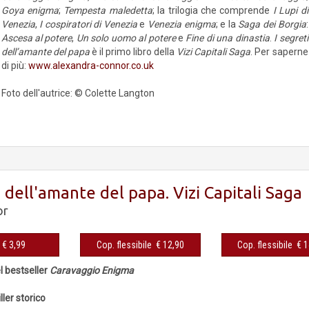
Goya enigma
;
Tempesta maledetta
; la trilogia che compren­de
I Lupi di
Venezia
,
I cospiratori di Venezia
e
Venezia enigma
; e la
Saga dei Borgia
:
Ascesa al potere
,
Un solo uomo al potere
e
Fine di una dinastia
.
I segreti
dell’amante del papa
è il primo libro della
Vizi Capitali Saga
. Per saperne
di più:
www.alexandra-connor.co.uk
Foto dell'autrice: © Colette Langton
i dell'amante del papa. Vizi Capitali Saga
or
eBook € 3,99
Cop. flessibile € 12,90
Cop. fles
el bestseller
Caravaggio Enigma
ller storico