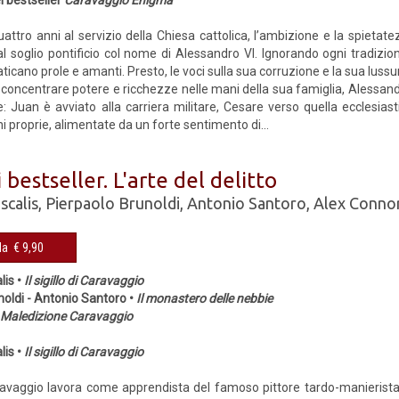
el bestseller
Caravaggio Enigma
attro anni al servizio della Chiesa cattolica, l’ambizione e la spieta
 al soglio pontificio col nome di Alessandro VI. Ignorando ogni tradizio
ticano prole e amanti. Presto, le voci sulla sua corruzione e la sua lussuri
i concentrare potere e ricchezze nelle mani della sua famiglia, Alessandr
e: Juan è avviato alla carriera mi­litare, Cesare verso quella ecclesias
i proprie, alimentate da un forte sentimento di...
 bestseller. L'arte del delitto
scalis
,
Pierpaolo Brunoldi
,
Antonio Santoro
,
Alex Conno
Cop. rigida € 9,90
lis •
Il sigillo di Caravaggio
noldi - Antonio Santoro •
Il monastero delle nebbie
•
Maledizione Caravaggio
lis •
Il sigillo di Caravaggio
ravaggio lavora come apprendista del famoso pittore tardo-manierista 