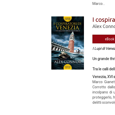
Marco...
I cospir
Alex Conn
I Lupi di Venez
Un grande thri
Tra le calli de
Venezia, XVI 
Marco Gianett
Corrotto dallo
incolpano di 
proteggerlo, h
delitti sconvol