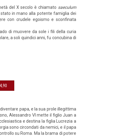
la metà del X secolo è chiamato
saeculum
è stato in mano alla potente famiglia dei
otere con crudele egoismo e sconfinata
do di muovere da sole i fili della curia
are, a soli quindici anni, fu concubina di
sibile € 14,90
diventare papa, e la sua prole illegittima
ono, Alessandro VI mette il figlio Juan a
clesiastica e destina la figlia Lucrezia a
rgia sono circondati da nemici, e il papa
ontrollo su Roma. Ma la brama di potere