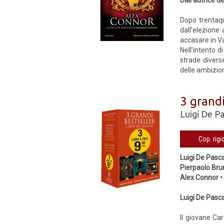
Dall’autrice d
Dopo trentaqu
dall’elezione
accasare in Va
Nell’intento d
strade divers
delle ambizion
3 grandi
Luigi De Pa
Luigi De Pasca
Pierpaolo Bru
Alex Connor 
Luigi De Pasca
Il giovane Ca