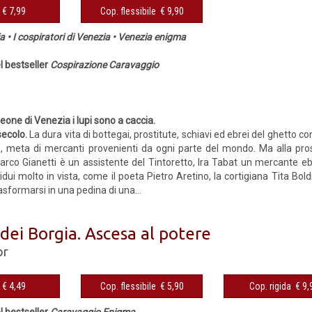
eBook € 7,99
Cop. flessibile € 9,90
ia • I cospiratori di Venezia • Venezia enigma
el bestseller
Cospirazione Caravaggio
1
leone di Venezia i lupi sono a caccia.
secolo.
La dura vita di bottegai, prostitute, schiavi ed ebrei del ghetto c
e, meta di mercanti provenienti da ogni parte del mondo. Ma alla pro
arco Gianetti è un assistente del Tintoretto, Ira Tabat un mercante ebre
vidui molto in vista, come il poeta Pietro Aretino, la cortigiana Tita Bo
rasformarsi in una pedina di una...
dei Borgia. Ascesa al potere
or
eBook € 4,49
Cop. flessibile € 5,90
Cop. rigida 