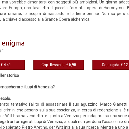
 ma vorrebbe cimentarsi con soggetti più ambiziosi. Un giorno adocchia, 
ord Europa, una tavoletta di piccolo formato, opera di Hieronymus 
gure umane, lo ricopia di nascosto e lo tiene per sé. Non sa però c
, la chiave d’accesso alla Grande Opera alchemica.
 enigma
or
eBook € 4,49
Cop. flessibile € 5,90
Cop. rigida 
ller storico
 smascherare i Lupi di Venezia?
secolo.
rato tentativo fallito di assassinare il suo aguzzino, Marco Gianetti
i crimini che pesano sulla sua coscienza, in cerca di redenzione si è r
der Witt brama vendetta: è giunto a Venezia per indagare su una serie d
 legati ai famigerati Lupi di Venezia, ai quali non perdona l’assassinio di 
llo spietato Pietro Aretino, der Witt inizia la sua ricerca. Mentre a uno 