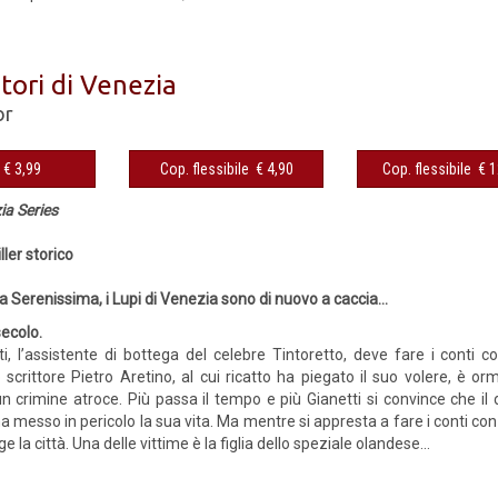
atori di Venezia
or
eBook € 3,99
Cop. flessibile € 4,90
Cop. fles
ia Series
ller storico
lla Serenissima, i Lupi di Venezia sono di nuovo a caccia...
secolo.
i, l’assistente di bottega del celebre Tintoretto, deve fare i conti c
 scrittore Pietro Aretino, al cui ricatto ha piegato il suo volere, è or
un crimine atroce. Più passa il tempo e più Gianetti si convince che il 
a messo in pericolo la sua vita. Ma mentre si appresta a fare i conti con 
ge la città. Una delle vittime è la figlia dello speziale olandese...