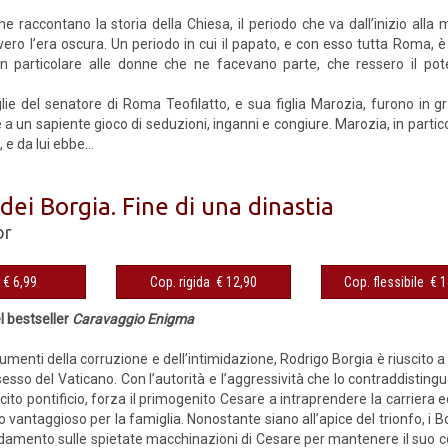
che raccontano la storia della Chiesa, il periodo che va dall’inizio al
vvero l’era oscura. Un periodo in cui il pa­pato, e con esso tutta Roma, 
 in particolare alle donne che ne facevano parte, che ressero il p
ie del senatore di Roma Teofilatto, e sua figlia Marozia, furono in gra
 a un sapiente gioco di seduzioni, inganni e congiure. Marozia, in particol
, e da lui ebbe...
dei Borgia. Fine di una dinastia
or
eBook € 6,99
Cop. rigida € 12,90
Cop. fles
el bestseller
Caravaggio Enigma
rumenti della corruzione e dell’intimidazione, Rodrigo Borgia è riuscito a 
sso del Vaticano. Con l’autorità e l’aggressività che lo contraddistingu
cito pontificio, forza il primogenito Cesare a intraprendere la carriera ec
vantaggioso per la famiglia. Nonostante siano all’apice del trionfo, i Bo
idamento sulle spietate macchinazioni di Cesare per mantenere il suo c