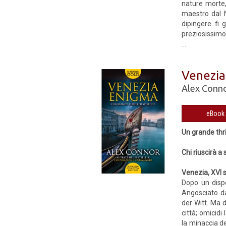
nature morte,
maestro dal N
dipingere fi 
preziosissimo
...
Venezia
Alex Conn
Un grande thri
Chi riuscirà a
Venezia, XVI 
Dopo un dispe
Angosciato da
der Witt. Ma 
città; omicidi
la minaccia de