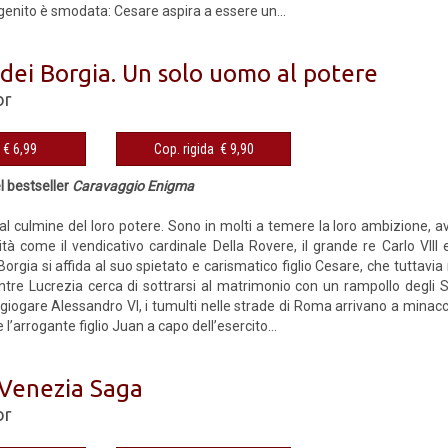
genito è smodata: Cesare aspira a essere un...
 dei Borgia. Un solo uomo al potere
or
eBook € 6,99
Cop. rigida € 9,90
el bestseller
Caravaggio Enigma
al culmine del loro potere. Sono in molti a temere la loro ambizione, avi
ità come il vendicativo cardinale Della Rovere, il grande re Carlo VIII 
orgia si affida al suo spietato e carismatico figlio Cesare, che tuttavia
ntre Lucrezia cerca di sottrarsi al matrimonio con un rampollo degli S
oggiogare Alessandro VI, i tumulti nelle strade di Roma arrivano a minacc
l’arrogante figlio Juan a capo dell’esercito...
i Venezia Saga
or