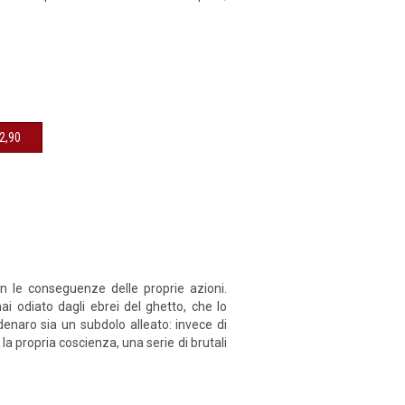
sibile € 12,90
on le conseguenze delle proprie azioni.
mai odiato dagli ebrei del ghetto, che lo
denaro sia un subdolo alleato: invece di
la propria coscienza, una serie di brutali