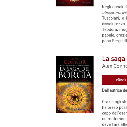
Negli annali 
obscurum
, o
Tuscolani, e
dissolutezza.
Teodora, mogl
papale, grazie
papa Sergio III
La saga 
Alex Conn
Dall'autrice d
Grazie agli st
ha preso posse
capo dell’eser
un matrimonio 
deve fare aff