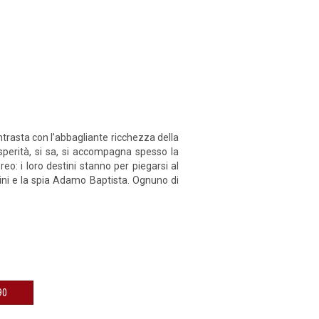
ontrasta con l’abbagliante ricchezza della
sperità, si sa, si accompagna spesso la
o: i loro destini stanno per piegarsi al
ldini e la spia Adamo Baptista. Ognuno di
€ 9,90