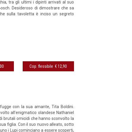
tra gli ultimi i dipinti arrivati al suo
Bosch. Desideroso di dimostrare che sa
he sulla tavoletta è inciso un segreto
€ 12,00
Cop. flessibile € 12,90
 fugge con la sua amante, Tita Boldini.
ivolto all’enigmatico olandese Nathaniel
i brutali omicidi che hanno sconvolto la
sua figlia. Con il suo nuovo alleato, sotto
a uno i Lupi cominciano a essere scoperti,