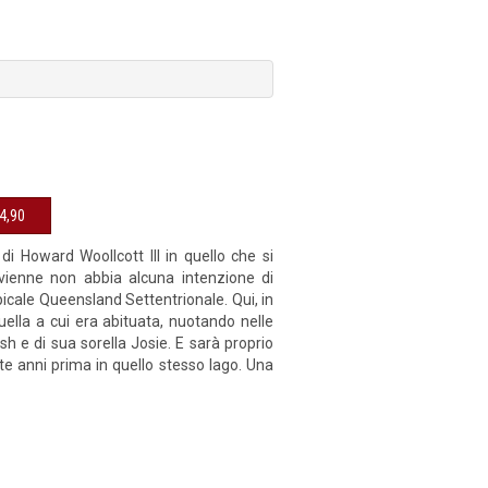
sibile € 14,90
i Howard Woollcott III in quello che si
ivienne non abbia alcuna intenzione di
picale Queensland Settentrionale. Qui, in
quella a cui era abituata, nuotando nelle
 e di sua sorella Josie. E sarà proprio
te anni prima in quello stesso lago. Una