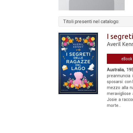
Titoli presenti nel catalogo:
I segret
Averil Ken
Australia, 19
preannuncia i
sposarsi: con 
mezzo alla nat
meravigliose 
Josie a racco
morte...