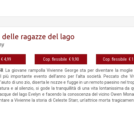
i delle ragazze del lago
ny
eBook € 4,99
Cop. flessibile € 9,90
Cop. fles
58
. La giovane rampolla Vivienne George sta per diventare la moglie d
l più importante evento dell’anno per l’alta società. Peccato che V
l’aiuto di uno zio, diserta le nozze e fugge in un remoto paesino nel tro
ura e al silenzio, si gode la tranquillità di una vita lontanissima da 
acque del lago Evelyn e facendo la conoscenza del vicino Owen Monash
ntare a Vivienne la storia di Celeste Starr, un’attrice morta tragicamen