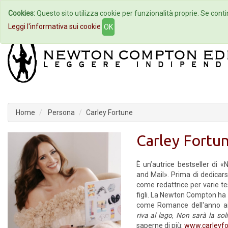
Cookies:
Questo sito utilizza cookie per funzionalità proprie. Se contin
Home
Autori
Eventi
Col
Leggi l'informativa sui cookie
OK
Home
Persona
Carley Fortune
Carley Fortu
È un’autrice bestseller di
and Mail». Prima di dedicars
come redattrice per varie te
figli. La Newton Compton ha
come Romance dell'anno a
riva al lago
,
Non sarà la sol
saperne di più:
www.carleyf