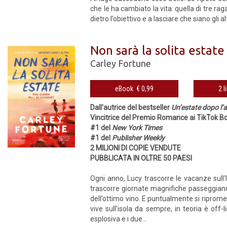
che le ha cambiato la vita: quella di tre ra
dietro l’obiettivo e a lasciare che siano gli a
Non sarà la solita estate
Carley Fortune
eBook € 0,99
2 l
Dall'autrice del bestseller
Un’estate dopo l’a
Vincitrice del Premio Romance ai TikTok 
#1 del
New York Times
#1 del
Publisher Weekly
2 MILIONI DI COPIE VENDUTE
PUBBLICATA IN OLTRE 50 PAESI
Ogni anno, Lucy trascorre le vacanze sull’
trascorre giornate magnifiche passeggiand
dell’ottimo vino. E puntualmente si ripromett
vive sull’isola da sempre, in teoria è off-l
esplosiva e i due...