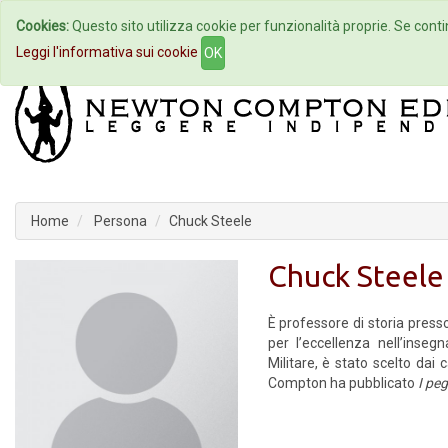
Cookies:
Questo sito utilizza cookie per funzionalità proprie. Se contin
Home
Autori
Eventi
Col
Leggi l'informativa sui cookie
OK
Home
Persona
Chuck Steele
Chuck Steele
È professore di storia presso
per l’eccellenza nell’inse
Militare, è stato scelto da
Compton ha pubblicato
I pegg