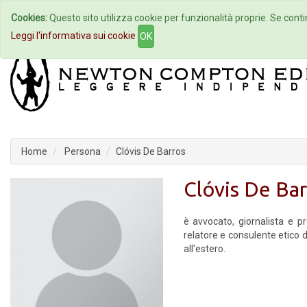
Cookies:
Questo sito utilizza cookie per funzionalità proprie. Se contin
Home
Autori
Eventi
Col
Leggi l'informativa sui cookie
OK
Home
Persona
Clóvis De Barros
Clóvis De Bar
è avvocato, giornalista e p
relatore e consulente etico d
all'estero.