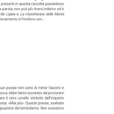
e presenti in questa raccolta possiedono
ma parola, non può più tirarsi indietro ed è
, da
Ligeia
a
La mascherata della Morte
 ragionamento si fondono con...
 sue poesie non sono di minor fascino e
Corvo
, ebbe tanto successo da procurare
re il nero uccello simbolo dell’inquieto
sta: «Mai più». Queste poesie, esaltate
cipazione del simbolismo. Non eccedono