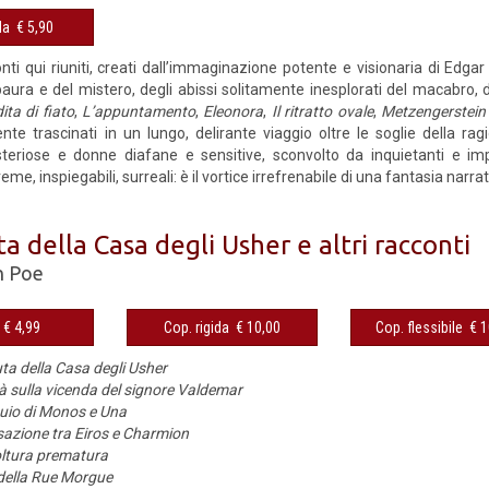
Cop. rigida € 5,90
onti qui riuniti, creati dall’immaginazione potente e visionaria di Edga
aura e del mistero, degli abissi solitamente inesplorati del macabro, del
ita di fiato
,
L’appuntamento
,
Eleonora
,
Il ritratto ovale
,
Metzengerstein
ente trascinati in un lungo, delirante viaggio oltre le soglie della ra
eriose e donne diafane e sensitive, sconvolto da inquietanti e impr
eme, inspiegabili, surreali: è il vortice irrefrenabile di una fantasia narrati
a della Casa degli Usher e altri racconti
n Poe
eBook € 4,99
Cop. rigida € 10,00
Cop. fles
ta della Casa degli Usher
tà sulla vicenda del signore Valdemar
oquio di Monos e Una
azione tra Eiros e Charmion
ltura prematura
i della Rue Morgue