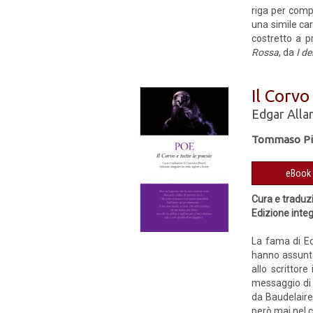
riga per comp
una simile cara
costretto a p
Rossa
, da
I de
Il Corvo
Edgar Alla
Tommaso Pis
Cura e traduz
Edizione integ
La fama di Ed
hanno assunto 
allo scrittor
messaggio di 
da Baudelaire
però mai nel c