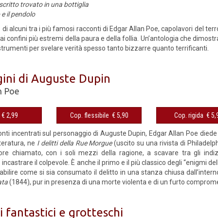
critto trovato in una bottiglia
 e il pendolo
di alcuni tra i più famosi racconti di Edgar Allan Poe, capolavori del terr
 ai confini più estremi della paura e della follia. Un’antologia che dimostr
 strumenti per svelare verità spesso tanto bizzarre quanto terrificanti.
gini di Auguste Dupin
n Poe
eBook € 2,99
Cop. flessibile € 5,90
Cop. rigida 
onti incentrati sul personaggio di Auguste Dupin, Edgar Allan Poe diede ini
tteratura, ne
I delitti della Rue Morgue
(uscito su una rivista di Philadelph
ore chiamato, con i soli mezzi della ragione, a scavare tra gli indi
incastrare il colpevole. È anche il primo e il più classico degli “enigmi de
abilire come si sia consumato il delitto in una stanza chiusa dall’intern
bata
(1844), pur in presenza di una morte violenta e di un furto comprome
 fantastici e grotteschi