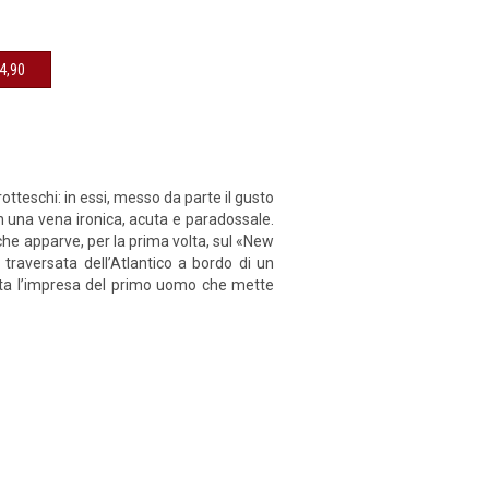
sibile € 14,90
otteschi: in essi, messo da parte il gusto
con una vena ironica, acuta e paradossale.
che apparve, per la prima volta, sul «New
 traversata dell’Atlantico a bordo di un
conta l’impresa del primo uomo che mette