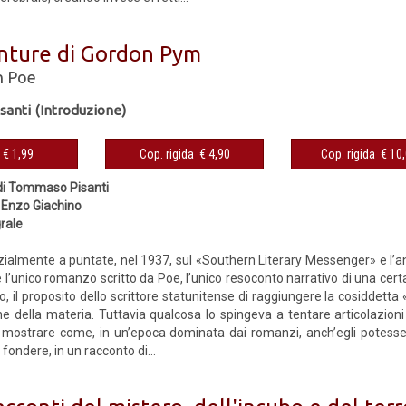
nture di Gordon Pym
n Poe
anti (Introduzione)
eBook € 1,99
Cop. rigida € 4,90
Cop. rigida 
di Tommaso Pisanti
 Enzo Giachino
grale
izialmente a puntate, nel 1937, sul «Southern Literary Messenger» e l’
è l’unico romanzo scritto da Poe, l’unico resoconto narrativo di una certa
, il proposito dello scrittore statunitense di raggiungere la cosiddett
e della materia. Tuttavia qualcosa lo spingeva a tentare articolazioni 
 mostrare come, in un’epoca dominata dai romanzi, anch’egli potess
 fondere, in un racconto di...