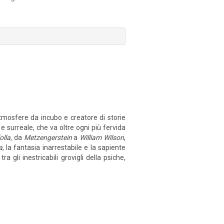
atmosfere da incubo e creatore di storie
e surreale, che va oltre ogni più fervida
olla
, da
Metzengerstein
a
William Wilson
,
a
, la fantasia inarrestabile e la sapiente
a gli inestricabili grovigli della psiche,