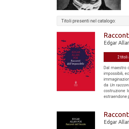
Titoli presenti nel catalogo:
Racconti
Edgar Alla
2 titoli
Dal maestro d
impossibili, e
immaginazio
da
Un raccon
costruzione lo
estraendone p
Raccont
Edgar Alla