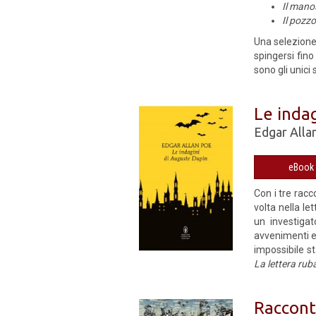
Il manos
Il pozzo
Una selezione 
spingersi fino
sono gli unici
Le inda
Edgar Alla
Con i tre racc
volta nella le
un investigat
avvenimenti e 
impossibile st
La lettera ru
Racconti