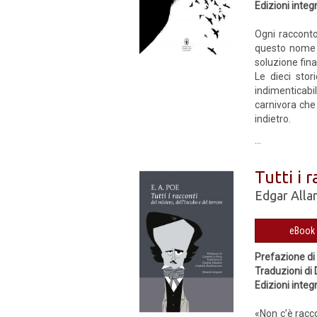
Edizioni integr
Ogni racconto
questo nome s
soluzione fina
Le dieci stor
indimenticabil
carnivora che 
indietro.
...
Tutti i 
Edgar Alla
Prefazione di
Traduzioni di 
Edizioni integr
«Non c’è racc