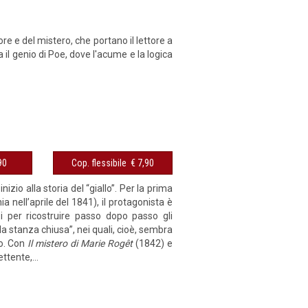
ore e del mistero, che portano il lettore a
a il genio di Poe, dove l'acume e la logica
€ 5,90
Cop. flessibile € 7,90
zio alla storia del “giallo”. Per la prima
ia nell’aprile del 1841), il protagonista è
zi per ricostruire passo dopo passo gli
lla stanza chiusa”, nei quali, cioè, sembra
o. Con
Il mistero di Marie Rogêt
(1842) e
ttente,...