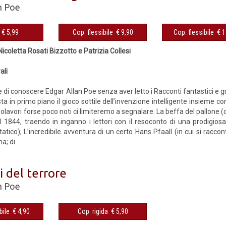
n Poe
eBook € 5,99
Cop. flessibile € 9,90
Cop. fles
Nicoletta Rosati Bizzotto e Patrizia Collesi
ali
e di conoscere Edgar Allan Poe senza aver letto i Racconti fantastici e gr
esta in primo piano il gioco sottile dell’invenzione intelligente insieme 
olavori forse poco noti ci limiteremo a segnalare: La beffa del pallone (
 1844, traendo in inganno i lettori con il resoconto di una prodigiosa
tatico); L’incredibile avven­tura di un certo Hans Pfaall (in cui si rac
a; di...
i del terrore
n Poe
Cop. flessibile € 4,90
Cop. rigida € 5,90