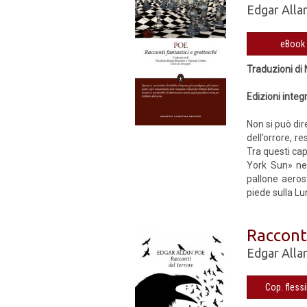
Edgar Alla
Traduzioni di 
Edizioni integr
Non si può dir
dell’orrore, r
Tra questi cap
York Sun» nel
pallone aeros
piede sulla Lun
Raccont
Edgar Alla