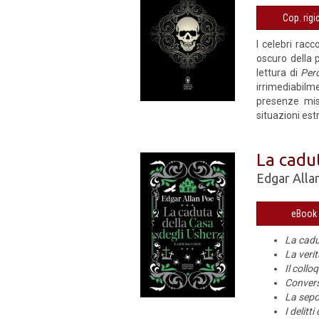
I celebri racc
oscuro della p
lettura di
Perd
irrimediabilm
presenze mist
situazioni estr
La cadut
Edgar Alla
La cadu
La veri
Il coll
Convers
La sepo
I delitt