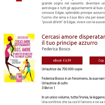
grande sogno nel cassetto: diventare un
astrologia e tutti gli appuntamenti al buio c
conosce Edgar, splendido principe azzurro. 
l’uomo che ama e il suo libro sta per essere
“pic­coli difetti” di Edgar, vivere con la suo­c
Cercasi amore disperatam
il tuo principe azzurro
Federica Bosco
eBook € 6,99
Un'autrice da 700.000 copie
Federica Bosco è un fenomeno, la sua narr
Un'autrice di culto
3 libri in 1
In un unico volume, tutta l’ironia, la legger
Una scrittrice che sa cos’è l’amore e ne sa