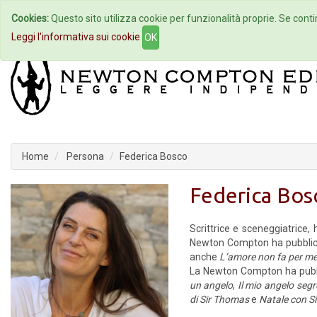
Cookies:
Questo sito utilizza cookie per funzionalità proprie. Se contin
Home
Autori
Eventi
Col
Leggi l'informativa sui cookie
OK
Home
Persona
Federica Bosco
Federica Bos
Scrittrice e sceneggiatrice,
Newton Compton ha pubblicat
anche
L’amore non fa per m
La Newton Compton ha pub
un angelo
,
Il mio angelo segr
di Sir Thomas
e
Natale con S