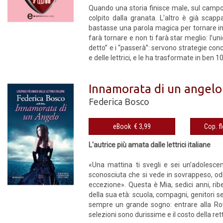
Quando una storia finisce male, sul campo
colpito dalla granata. L’altro è già sca
bastasse una parola magica per tornare indie
farà tornare e non ti farà star meglio: l’uni
detto” e i “passerà”: servono strategie con
e delle lettrici, e le ha trasformate in ben 10
Innamorata di un angelo
Federica Bosco
eBook € 3,99
L'autrice più amata dalle lettrici italiane
«Una mattina ti svegli e sei un’adolescen
sconosciuta che si vede in sovrappeso, odia
eccezione». Questa è Mia, sedici anni, rib
della sua età: scuola, compagni, genitori 
sempre un grande sogno: entrare alla Roya
selezioni sono durissime e il costo della ret