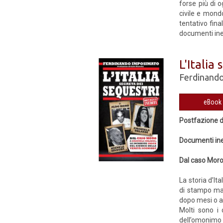
forse più di o
civile e mondo
tentativo fina
documenti ined
L'Italia
Ferdinand
Postfazione di
Documenti ine
Dal caso Moro
La storia d’It
di stampo mafi
dopo mesi o an
Molti sono i 
dell’omonimo 