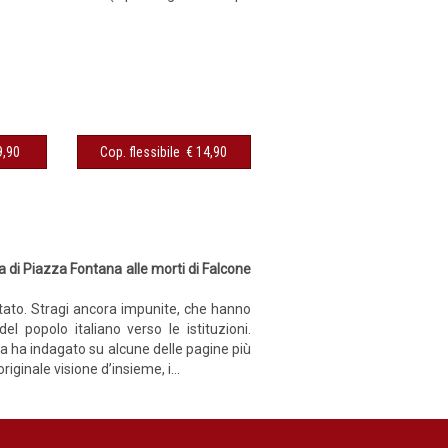
sibile € 9,90
Cop. flessibile € 14,90
ba di Piazza Fontana alle morti di Falcone
 Stato. Stragi ancora impunite, che hanno
l popolo italiano verso le istituzioni.
a ha indagato su alcune delle pagine più
ginale visione d’insieme, i...