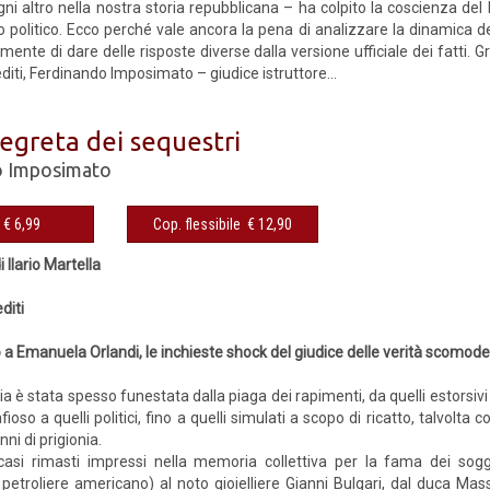
gni altro nella nostra storia repubblicana – ha colpito la coscienza del 
 politico. Ecco perché vale ancora la pena di analizzare la dinamica dei
lmente di dare delle risposte diverse dalla versione ufficiale dei fatti.
iti, Ferdinando Imposimato – giudice istruttore...
 segreta dei sequestri
o Imposimato
eBook € 6,99
Cop. flessibile € 12,90
 Ilario Martella
diti
 a Emanuela Orlandi, le inchieste shock del giudice delle verità scomod
alia è stata spesso funestata dalla piaga dei rapimenti, da quelli estorsivi
oso a quelli politici, fino a quelli simulati a scopo di ricatto, talvolta 
ni di prigionia.
casi rimasti impressi nella memoria collettiva per la fama dei sogget
petroliere americano) al noto gioielliere Gianni Bulgari, dal duca Mass