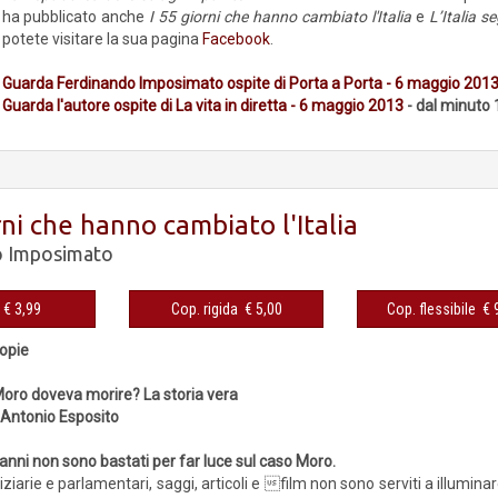
ha pubblicato anche
I 55 giorni che hanno cambiato l'Italia
e
L’Italia s
potete visitare la sua pagina
Facebook
.
Guarda Ferdinando Imposimato ospite di Porta a Porta - 6 maggio 201
Guarda l'autore ospite di La vita in diretta - 6 maggio 2013
- dal minuto 1
rni che hanno cambiato l'Italia
o Imposimato
eBook € 3,99
Cop. rigida € 5,00
Cop. fles
copie
oro doveva morire? La storia vera
 Antonio Esposito
anni non sono bastati per far luce sul caso Moro.
iziarie e parlamentari, saggi, articoli e film non sono serviti a illumina