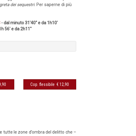
egreta dei sequestri
. Per saperne di più
3
- dal minuto 31'40'' e da 1h10'
h 56' e da 2h11''
sibile € 9,90
Cop. flessibile € 12,90
re tutte le zone d’ombra del delitto che –