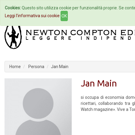
Cookies:
Questo sito utilizza cookie per funzionalità proprie. Se contin
Home
Autori
Eventi
Col
Leggi l'informativa sui cookie
OK
Home
Persona
Jan Main
Jan Main
si occupa di economia domes
ricettari, collaborando tra 
Watch magazine». Vive a Tor