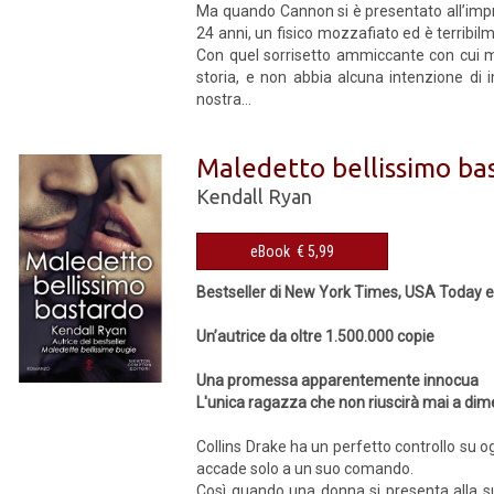
Ma quando Cannon si è presentato all’improv
24 anni, un fisico mozzafiato ed è terribi
Con quel sorrisetto ammiccante con cui mi
storia, e non abbia alcuna intenzione di 
nostra...
Maledetto bellissimo ba
Kendall Ryan
eBook € 5,99
Bestseller di New York Times, USA Today e
Un’autrice da oltre 1.500.000 copie
Una promessa apparentemente innocua
L'unica ragazza che non riuscirà mai a dime
Collins Drake ha un perfetto controllo su ogn
accade solo a un suo comando.
Così quando una donna si presenta alla su