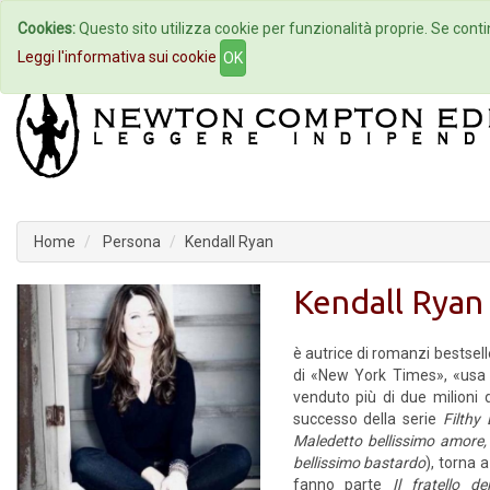
Cookies:
Questo sito utilizza cookie per funzionalità proprie. Se contin
Home
Autori
Eventi
Col
Leggi l'informativa sui cookie
OK
Home
Persona
Kendall Ryan
Kendall Ryan
è autrice di romanzi bestselle
di «New York Times», «usa
venduto più di due milioni 
successo della serie
Filthy 
Maledetto bellissimo amore,
bellissimo bastardo
), torna 
fanno parte
Il fratello d