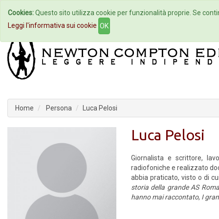
Cookies:
Questo sito utilizza cookie per funzionalità proprie. Se contin
Home
Autori
Eventi
Col
Leggi l'informativa sui cookie
OK
Home
Persona
Luca Pelosi
Luca Pelosi
Giornalista e scrittore, la
radiofoniche e realizzato doc
abbia praticato, visto o di
storia della grande AS Rom
hanno mai raccontato
,
I gra