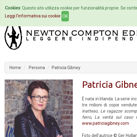
Cookies:
Questo sito utilizza cookie per funzionalità proprie. Se contin
Home
Autori
Eventi
Col
Leggi l'informativa sui cookie
OK
Home
Persona
Patricia Gibney
Patricia Gibn
È nata in Irlanda. La serie i
tre milioni di copie vendu
inatteso
,
Le ragazze scomp
ferro
,
La verità sul caso
www.patriciagibney.com
Foto dell'autrice © Ger Holla