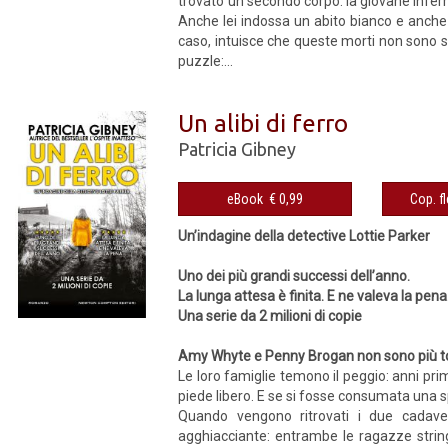
trovato un secondo corpo: la giovane inferm
Anche lei indossa un abito bianco e anche lei
caso, intuisce che queste morti non sono se
puzzle:...
Un alibi di ferro
Patricia Gibney
eBook € 0,99
Un’indagine della detective Lottie Parker
Uno dei più grandi successi dell’anno.
La lunga attesa è finita. E ne valeva la pena
Una serie da 2 milioni di copie
Amy Whyte e Penny Brogan non sono più to
Le loro famiglie temono il peggio: anni pr
piede libero. E se si fosse consumata una 
Quando vengono ritrovati i due cadaveri
agghiacciante: entrambe le ragazze string