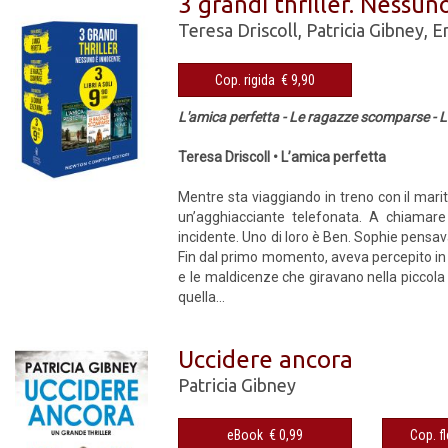
3 grandi thriller. Nessu
Teresa Driscoll
,
Patricia Gibney
,
Er
Cop. rigida € 9,90
L'amica perfetta - Le ragazze scomparse -
Teresa Driscoll • L’amica perfetta
Mentre sta viaggiando in treno con il marit
un’agghiacciante telefonata. A chiamare
incidente. Uno di loro è Ben. Sophie pensava
Fin dal primo momento, aveva percepito in l
e le maldicenze che giravano nella piccola 
quella...
Uccidere ancora
Patricia Gibney
eBook € 0,99