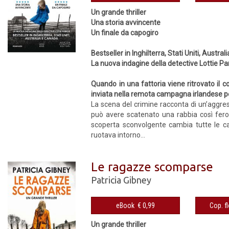
Un grande thriller
Una storia avvincente
Un finale da capogiro
Bestseller in Inghilterra, Stati Uniti, Austra
La nuova indagine della detective Lottie Pa
Quando in una fattoria viene ritrovato il 
inviata nella remota campagna irlandese p
La scena del crimine racconta di un’aggres
può avere scatenato una rabbia così feroce
scoperta sconvolgente cambia tutte le car
ruotava intorno...
Le ragazze scomparse
Patricia Gibney
eBook € 0,99
Un grande thriller