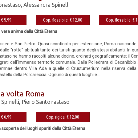
onastaso
,
Alessandra Spinelli
eBook € 5,99
Cop. flessibile € 12,00
Cop. fles
a vera anima della Città Eterna
sseo e San Pietro. Quasi sconfinata per estensione, Roma nasconde ce
dalle “rotte” abituali tanto dei turisti quanto degli stessi abitanti. In q
taso ne hanno raccolti alcune decine, ordinati geograficamente: il Centr
egreti dell’immenso territorio comunale. Dalla Polledrara di Cecanibbio
emnae dentro Villa Ada a quelle di Crustumerium nella riserva della M
astello della Porcareccia. Ognuno di questi luoghi è...
na volta Roma
Spinelli
,
Piero Santonastaso
eBook € 6,99
Cop. rigida € 12,00
a scoperta dei luoghi spariti della Città Eterna