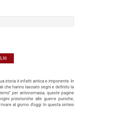
sibile € 15,90
 storia è infatti antica e imponente. In
ali che hanno lasciato segni e definito la
“eterno” per antonomasia, queste pagine
rigini preistoriche alle guerre puniche,
rivare al giorno d’oggi. In questa sintesi