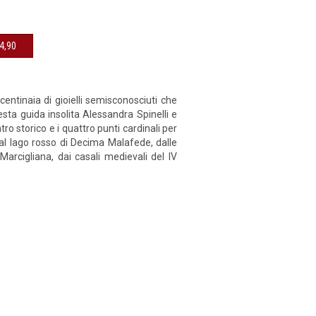
sibile € 14,90
ntinaia di gioielli semisconosciuti che
uesta guida insolita Alessandra Spinelli e
o storico e i quattro punti cardinali per
 al lago rosso di Decima Malafede, dalle
arcigliana, dai casali medievali del IV