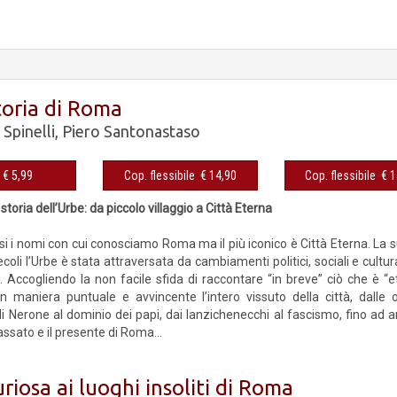
toria di Roma
Spinelli
,
Piero Santonastaso
eBook € 5,99
Cop. flessibile € 14,90
Cop. fles
storia dell’Urbe: da piccolo villaggio a Città Eterna
 i nomi con cui conosciamo Roma ma il più iconico è Città Eterna. La sua
ecoli l’Urbe è stata attraversata da cambiamenti politici, sociali e cultur
 Accogliendo la non facile sfida di raccontare “in breve” ciò che è 
in maniera puntuale e avvincente l’intero vissuto della città, dalle o
di Nerone al dominio dei papi, dai lanzichenecchi al fascismo, fino ad ar
passato e il presente di Roma...
riosa ai luoghi insoliti di Roma