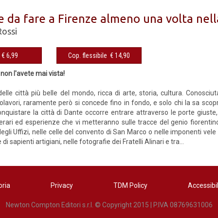
e da fare a Firenze almeno una volta nell
Rossi
eBook € 6,99
Cop. flessibile € 14,90
non l'avete mai vista!
delle città più belle del mondo, ricca di arte, storia, cultura. Conosci
polavori, raramente però si concede fino in fondo, e solo chi la sa sco
nquistare la città di Dante occorre entrare attraverso le porte giuste
erari ed esperienze che vi metteranno sulle tracce del genio fiorentin
egli Uffizi, nelle celle del convento di San Marco o nelle imponenti vel
di sapienti artigiani, nelle fotografie dei Fratelli Alinari e tra...
oria
Privacy
TDM Policy
Accessibil
Newton Compton Editori s.r.l. © Copyright 2015 | P.IVA 08769631006