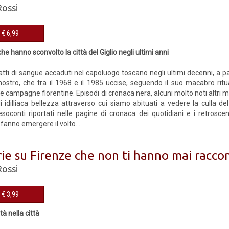
Rossi
eBook € 6,99
 che hanno sconvolto la città del Giglio negli ultimi anni
atti di sangue accaduti nel capoluogo toscano negli ultimi decenni, a par
ostro, che tra il 1968 e il 1985 uccise, seguendo il suo macabro ritua
le campagne fiorentine. Episodi di cronaca nera, alcuni molto noti altri
di idilliaca bellezza attraverso cui siamo abituati a vedere la culla d
soconti riportati nelle pagine di cronaca dei quotidiani e i retroscen
 fanno emergere il volto...
rie su Firenze che non ti hanno mai racco
Rossi
eBook € 3,99
ttà nella città