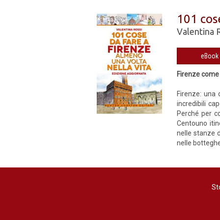
101 cos
Valentina 
Firenze come 
Firenze: una 
incredibili ca
Perché per co
Centouno itin
nelle stanze d
nelle botteghe 
St