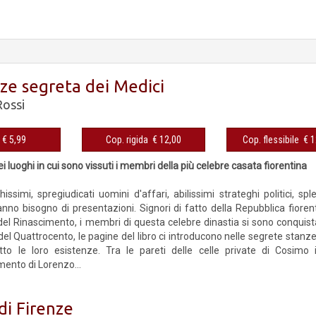
nze segreta dei Medici
Rossi
eBook € 5,99
Cop. rigida € 12,00
Cop. fles
ei luoghi in cui sono vissuti i membri della più celebre casata fiorentina
hissimi, spregiudicati uomini d'affari, abilissimi strateghi politici, sple
nno bisogno di presentazioni. Signori di fatto della Repubblica fiorenti
i del Rinascimento, i membri di questa celebre dinastia si sono conqui
del Quattrocento, le pagine del libro ci introducono nelle segrete stanze
to le loro esistenze. Tra le pareti delle celle private di Cosimo
mento di Lorenzo...
 di Firenze