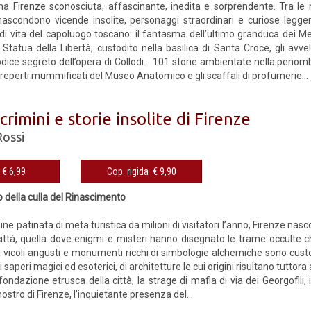
i una Firenze sconosciuta, affascinante, inedita e sorprendente. Tra l
nascondono vicende insolite, personaggi straordinari e curiose leg
di vita del capoluogo toscano: il fantasma dell’ultimo granduca dei Medi
 Statua della Libertà, custodito nella basilica di Santa Croce, gli avv
codice segreto dell’opera di Collodi… 101 storie ambientate nella penomb
 i reperti mummificati del Museo Anatomico e gli scaffali di profumerie...
 crimini e storie insolite di Firenze
Rossi
eBook € 6,99
Cop. rigida € 9,90
to della culla del Rinascimento
ne patinata di meta turistica da milioni di visitatori l’anno, Firenze nasco
ittà, quella dove enigmi e misteri hanno disegnato le trame occulte ch
a vicoli angusti e monumenti ricchi di simbologie alchemiche sono custodi
 di saperi magici ed esoterici, di architetture le cui origini risultano tuttora
ondazione etrusca della città, la strage di mafia di via dei Georgofili, 
mostro di Firenze, l’inquietante presenza del...