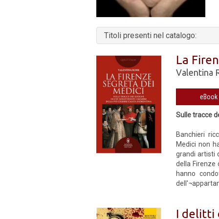
Titoli presenti nel catalogo:
La Fire
Valentina 
Sulle tracce d
Banchieri ricc
Medici non ha
grandi artist
della Firenze 
hanno condot
dell'¬apparta
I delitti