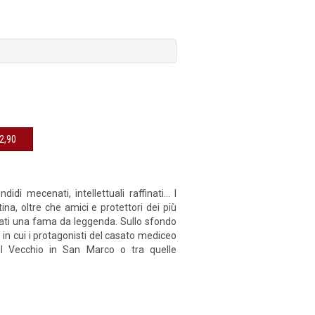
sibile € 12,90
ndidi mecenati, intellettuali raffinati… I
na, oltre che amici e protettori dei più
stati una fama da leggenda. Sullo sfondo
 in cui i protagonisti del casato mediceo
 il Vecchio in San Marco o tra quelle