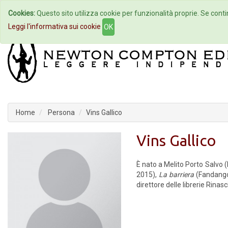
Cookies:
Questo sito utilizza cookie per funzionalità proprie. Se contin
Home
Autori
Eventi
Col
Leggi l'informativa sui cookie
OK
Home
Persona
Vins Gallico
Vins Gallico
È nato a Melito Porto Salvo 
2015),
La barriera
(Fandang
direttore delle librerie Rina