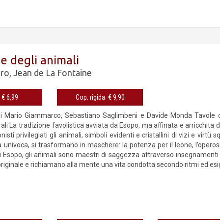
e degli animali
dro
,
Jean de La Fontaine
eBook € 6,99
Cop. rigida € 9,90
di Mario Giammarco, Sebastiano Saglimbeni e Davide Monda Tavole di 
rali La tradizione favolistica avviata da Esopo, ma affinata e arricchit
sti privilegiati gli animali, simboli evidenti e cristallini di vizi e virtù 
a univoca, si trasformano in maschere: la potenza per il leone, l’operosi
di Esopo, gli animali sono maestri di saggezza attraverso insegnamenti
riginale e richiamano alla mente una vita condotta secondo ritmi ed esi