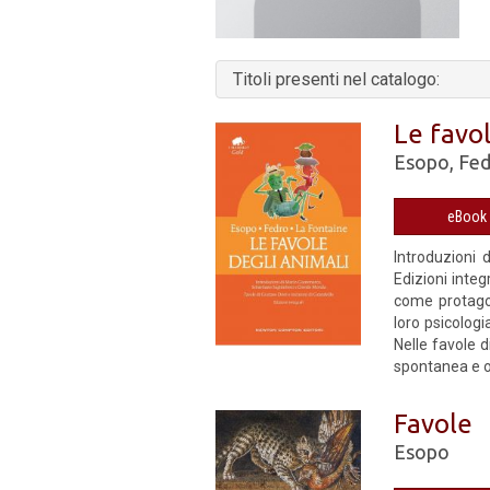
Titoli presenti nel catalogo:
Le favol
Esopo
,
Fe
Introduzioni 
Edizioni integ
come protagoni
loro psicologi
Nelle favole 
spontanea e o
Favole
Esopo