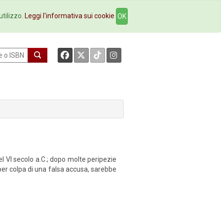
okstore
Contatti
utilizzo.
Leggi l'informativa sui cookie
OK
l VI secolo a.C.; dopo molte peripezie
, per colpa di una falsa accusa, sarebbe