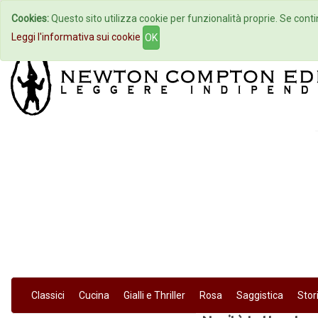
Cookies:
Questo sito utilizza cookie per funzionalità proprie. Se contin
Home
Autori
Eventi
Col
Leggi l'informativa sui cookie
OK
Classici
Cucina
Gialli e Thriller
Rosa
Saggistica
Stor