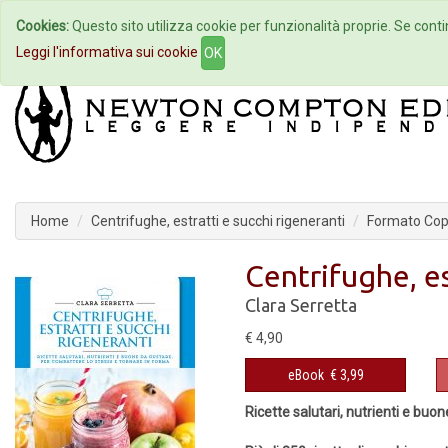
Cookies:
Questo sito utilizza cookie per funzionalità proprie. Se contin
Home
Autori
Eventi
Col
Leggi l'informativa sui cookie
OK
Home
Centrifughe, estratti e succhi rigeneranti
Formato Cope
Centrifughe, es
Clara Serretta
€ 4,90
eBook
€ 3,99
Ricette salutari, nutrienti e buo