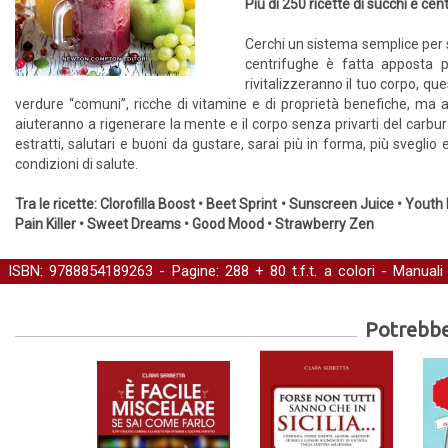
Più di 250 ricette di succhi e ce
Cerchi un sistema semplice per sen
centrifughe è fatta apposta pe
rivitalizzeranno il tuo corpo, q
verdure “comuni”, ricche di vitamine e di proprietà benefiche, ma a
aiuteranno a rigenerare la mente e il corpo senza privarti del carbura
estratti, salutari e buoni da gustare, sarai più in forma, più svegli
condizioni di salute.
Tra le ricette: Clorofilla Boost • Beet Sprint • Sunscreen Juice • Youth
Pain Killer • Sweet Dreams • Good Mood • Strawberry Zen
ISBN: 9788854189263 - Pagine: 288 + 80 t.f.t. a colori -
Manuali
benessere
Potrebber