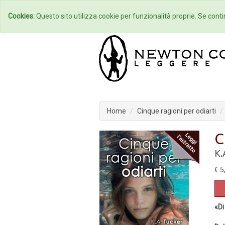
Home
Autori
Cookies:
Questo sito utilizza cookie per funzionalità proprie. Se contin
Home
Cinque ragioni per odiarti
C
K.
€ 5
«Di