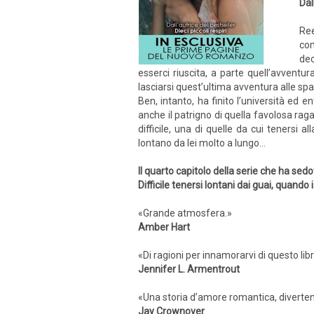
Dal
Ree
com
dec
esserci riuscita, a parte quell’avven
lasciarsi quest’ultima avventura alle spal
Ben, intanto, ha finito l’università ed 
anche il patrigno di quella favolosa r
difficile, una di quelle da cui tenersi 
lontano da lei molto a lungo…
Il quarto capitolo della serie che ha sedot
Difficile tenersi lontani dai guai, quan
«Grande atmosfera.»
Amber Hart
«Di ragioni per innamorarvi di questo lib
Jennifer L. Armentrout
«Una storia d’amore romantica, diverten
Jay Crownover