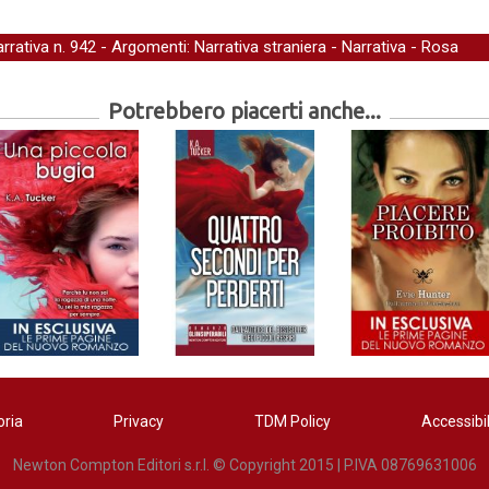
arrativa
n. 942 - Argomenti:
Narrativa straniera
-
Narrativa
-
Rosa
Potrebbero piacerti anche...
oria
Privacy
TDM Policy
Accessibil
Newton Compton Editori s.r.l. © Copyright 2015 | P.IVA 08769631006