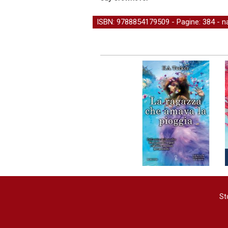
ISBN: 9788854179509 - Pagine: 384 -
n
St