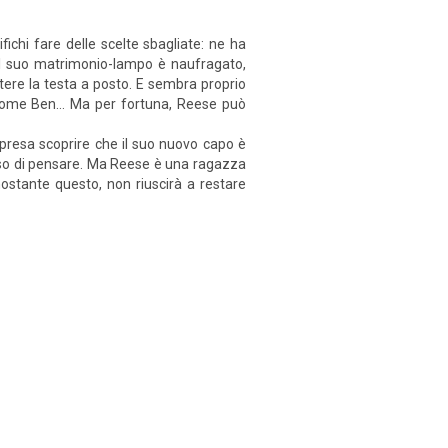
chi fare delle scelte sbagliate: ne ha
 il suo matrimonio-lampo è naufragato,
ttere la testa a posto. E sembra proprio
di nome Ben… Ma per fortuna, Reese può
orpresa scoprire che il suo nuovo capo è
sso di pensare. Ma Reese è una ragazza
Nonostante questo, non riuscirà a restare