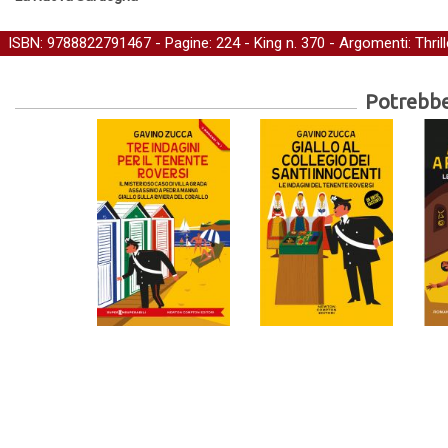
ISBN: 9788822791467 - Pagine: 224 -
King
n. 370 - Argomenti:
Thrill
Potrebber