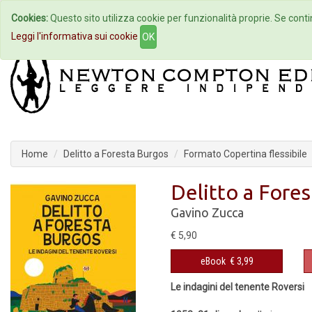
Cookies:
Questo sito utilizza cookie per funzionalità proprie. Se contin
Home
Autori
Eventi
Col
Leggi l'informativa sui cookie
OK
Home
Delitto a Foresta Burgos
Formato Copertina flessibile
Delitto a Fore
Gavino Zucca
€ 5,90
eBook
€ 3,99
Le indagini del tenente Roversi