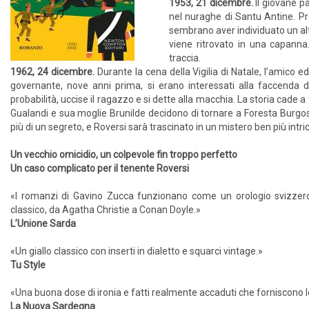
1953, 21 dicembre.
Il giovane p
nel nuraghe di Santu Antine. Pr
sembrano aver individuato un alt
viene ritrovato in una capanna.
traccia.
1962, 24 dicembre.
Durante la cena della Vigilia di Natale, l’amico e
governante, nove anni prima, si erano interessati alla faccenda d
probabilità, uccise il ragazzo e si dette alla macchia. La storia cade a
Gualandi e sua moglie Brunilde decidono di tornare a Foresta Burgo
più di un segreto, e Roversi sarà trascinato in un mistero ben più intri
Un vecchio omicidio, un colpevole fin troppo perfetto
Un caso complicato per il tenente Roversi
«I romanzi di Gavino Zucca funzionano come un orologio svizzero, 
classico, da Agatha Christie a Conan Doyle.»
L’Unione Sarda
«Un giallo classico con inserti in dialetto e squarci vintage.»
Tu Style
«Una buona dose di ironia e fatti realmente accaduti che forniscono lo
La Nuova Sardegna