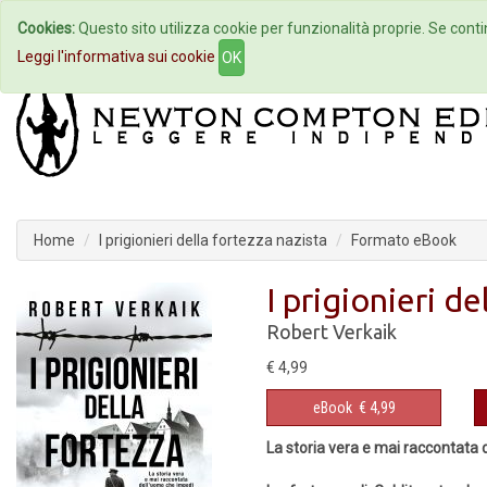
Cookies:
Questo sito utilizza cookie per funzionalità proprie. Se contin
Home
Autori
Eventi
Col
Leggi l'informativa sui cookie
OK
Home
I prigionieri della fortezza nazista
Formato eBook
I prigionieri de
Robert Verkaik
€ 4,99
eBook
€ 4,99
La storia vera e mai raccontata d