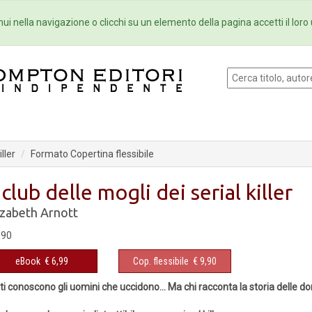
Eventi
Collane
Newsletter
Ebo
ui nella navigazione o clicchi su un elemento della pagina accetti il loro 
iller
Formato Copertina flessibile
l club delle mogli dei serial killer
izabeth Arnott
,90
eBook
€ 6,99
Cop. flessibile
€ 9,90
ti conoscono gli uomini che uccidono… Ma chi racconta la storia delle d