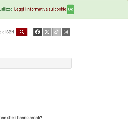
okstore
Contatti
utilizzo.
Leggi l'informativa sui cookie
OK
onne che li hanno amati?