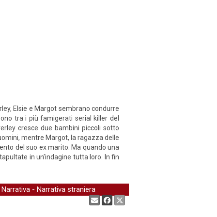
verley, Elsie e Margot sembrano condurre
sono tra i più famigerati serial killer del
verley cresce due bambini piccoli sotto
 uomini, mentre Margot, la ragazza delle
imento del suo ex marito. Ma quando una
apultate in un’indagine tutta loro. In fin
-
Narrativa
-
Narrativa straniera
Condividi: