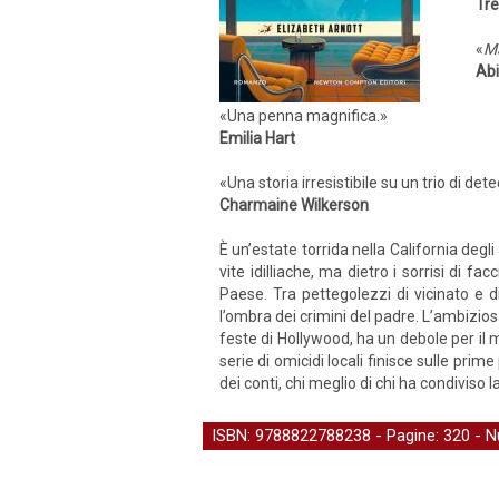
Tre
«
M
Abi
«Una penna magnifica.»
Emilia Hart
«Una storia irresistibile su un trio di de
Charmaine Wilkerson
È un’estate torrida nella California de
vite idilliache, ma dietro i sorrisi di fac
Paese. Tra pettegolezzi di vicinato e d
l’ombra dei crimini del padre. L’ambizi
feste di Hollywood, ha un debole per il
serie di omicidi locali finisce sulle pri
dei conti, chi meglio di chi ha condiviso
ISBN: 9788822788238 - Pagine: 320 -
N