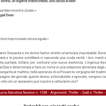
 donne, un legame indistruttibile, una caccia al killer.
ad Men
incontra
Zodia
c.»
gail Dean
tective improvvisate senza eguali.»
gli anni Sessanta e tre donne hanno stretto un’amicizia improbabile. Be
ciata e le piscine scintillanti si nasconde una cruda verità: i loro mariti 
ita puntate, lottano per costruirsi una nuova esistenza. L’ingenua Be
osa Elsie è determinata a farsi un nome in una redazione dominata dagli
 margarita al mattino, nella speranza di soffocare la vergogna del trad
me pagine dei giornali, queste donne, sottovalutate e ignorate, vengono cat
 la vita con un assassino può riuscire a catturarne uno?
uova Narrativa Newton
n. 1558 - Argomenti:
Thriller
-
Gialli e Thriller