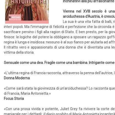
Inchinatevi alla più affascinante 
Vienna nel XVIII secolo è una 
arciduchessa d’Austria, è cresciu
La sua è una vita fatta di balli, 
interi popoli. Ma l’immagine di felicità e perfezione che la circonda 
sacrificare persino i figli alla ragion di Stato. E ben presto, per la gi
finisce: le logiche del potere la obbligano a sposare un ragazzo goffo 
regina è lunga e insidiosa: nessuno è al suo fianco per aiutarla ad affro
Il ritratto vero e appassionato di una donna che è diventata una 
vittima della storia.
Sensuale come una dea. Fragile come una bambina. Intrigante come una
«L’ultima regina di Francia racconta, attraverso la penna dell’autrice, la
Donna Moderna
«Come sarà stata la giovinezza di un’arciduchessa? Lo racconta questo 
di Francia, Maria Antonietta.»
Focus Storia
«Con una prosa vivida e potente, Juliet Grey fa rivivere la corte del
maniacale per i dettagli:
Il diario proibito di Maria Antonietta
incanterà 