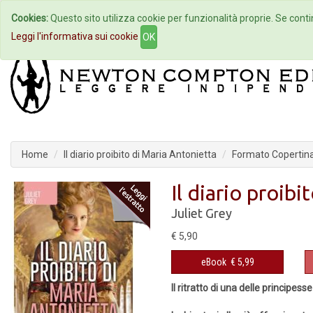
Cookies:
Questo sito utilizza cookie per funzionalità proprie. Se contin
Home
Autori
Eventi
Col
Leggi l'informativa sui cookie
OK
Home
Il diario proibito di Maria Antonietta
Formato Copertina
Il diario proib
Juliet Grey
€ 5,90
eBook
€ 5,99
Il ritratto di una delle principesse