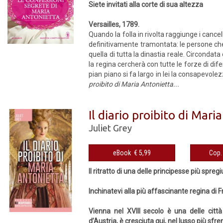
Siete invitati alla corte di sua altezza
Versailles, 1789.
Quando la folla in rivolta raggiunge i cancel
definitivamente tramontata: le persone che
quella di tutta la dinastia reale. Circondata
la regina cercherà con tutte le forze di dife
pian piano si fa largo in lei la consapevol
proibito di Maria Antonietta...
Il diario proibito di Mar
Juliet Grey
eBook € 5,99
Il ritratto di una delle principesse più spregiu
Inchinatevi alla più affascinante regina di F
Vienna nel XVIII secolo è una delle citt
d’Austria, è cresciuta qui, nel lusso più sf