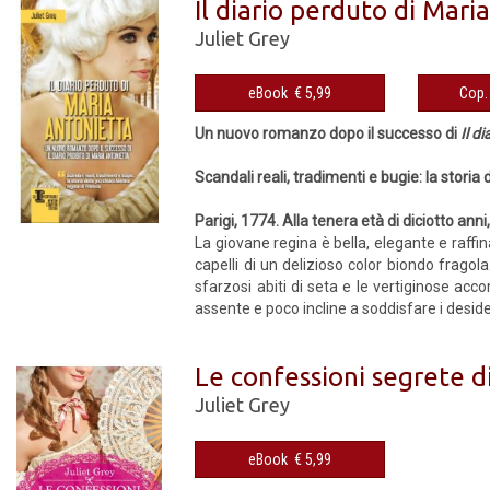
Il diario perduto di Mari
Juliet Grey
eBook € 5,99
Un nuovo romanzo dopo il successo di
Il d
Scandali reali, tradimenti e bugie: la storia 
Parigi, 1774. Alla tenera età di diciotto ann
La giovane regina è bella, elegante e raffi
capelli di un delizioso color biondo fragol
sfarzosi abiti di seta e le vertiginose acc
assente e poco incline a soddisfare i desider
Le confessioni segrete d
Juliet Grey
eBook € 5,99