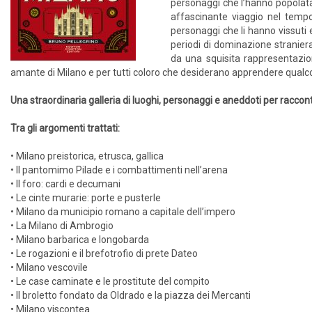
personaggi che l’hanno popolata. 
affascinante viaggio nel tempo,
personaggi che li hanno vissuti 
periodi di dominazione straniera:
da una squisita rappresentazion
amante di Milano e per tutti coloro che desiderano apprendere qualcosa
Una straordinaria galleria di luoghi, personaggi e aneddoti per raccont
Tra gli argomenti trattati:
• Milano preistorica, etrusca, gallica
• Il pantomimo Pilade e i combattimenti nell’arena
• Il foro: cardi e decumani
• Le cinte murarie: porte e pusterle
• Milano da municipio romano a capitale dell’impero
• La Milano di Ambrogio
• Milano barbarica e longobarda
• Le rogazioni e il brefotrofio di prete Dateo
• Milano vescovile
• Le case caminate e le prostitute del compito
• Il broletto fondato da Oldrado e la piazza dei Mercanti
• Milano viscontea