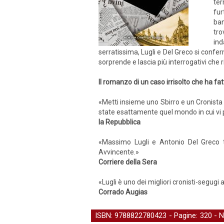
ter
fur
ban
tro
ind
serratissima, Lugli e Del Greco si confe
sorprende e lascia più interrogativi che 
Il romanzo di un caso irrisolto che ha fat
«Metti insieme uno Sbirro e un Cronista
state esattamente quel mondo in cui vi p
la Repubblica
«Massimo Lugli e Antonio Del Greco tra
Avvincente.»
Corriere della Sera
«Lugli è uno dei migliori cronisti-segugi
Corrado Augias
ISBN: 9788822780423 - Pagine: 320 -
N