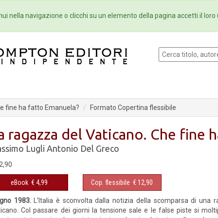
Eventi
Collane
Newsletter
Ebo
ui nella navigazione o clicchi su un elemento della pagina accetti il loro 
he fine ha fatto Emanuela?
Formato Copertina flessibile
a ragazza del Vaticano. Che fine 
ssimo Lugli
Antonio Del Greco
2,90
eBook
€ 4,99
Cop. flessibile
€ 12,90
ugno 1983.
L’Italia è sconvolta dalla notizia della scomparsa di una ra
icano. Col passare dei giorni la tensione sale e le false piste si molt