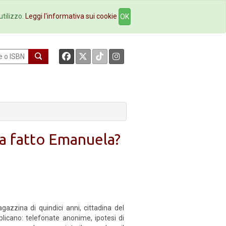
okstore
Contatti
utilizzo.
Leggi l'informativa sui cookie
OK
ha fatto Emanuela?
gazzina di quindici anni, cittadina del
iplicano: telefonate anonime, ipotesi di