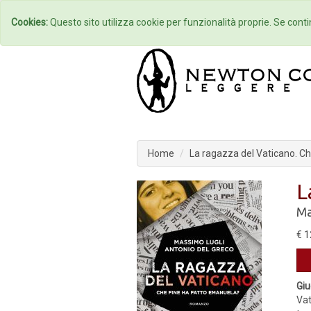
Home
Autori
Cookies:
Questo sito utilizza cookie per funzionalità proprie. Se contin
Home
La ragazza del Vaticano. C
L
Ma
€ 1
Gi
Vat