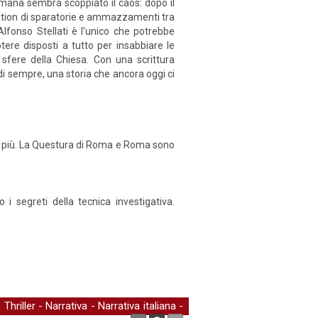
omana sembra scoppiato il caos: dopo il
alation di sparatorie e ammazzamenti tra
Alfonso Stellati è l’unico che potrebbe
tere disposti a tutto per insabbiare le
e sfere della Chiesa. Con una scrittura
 di sempre, una storia che ancora oggi ci
no più. La Questura di Roma e Roma sono
i segreti della tecnica investigativa.
e Thriller
-
Narrativa
-
Narrativa italiana
-