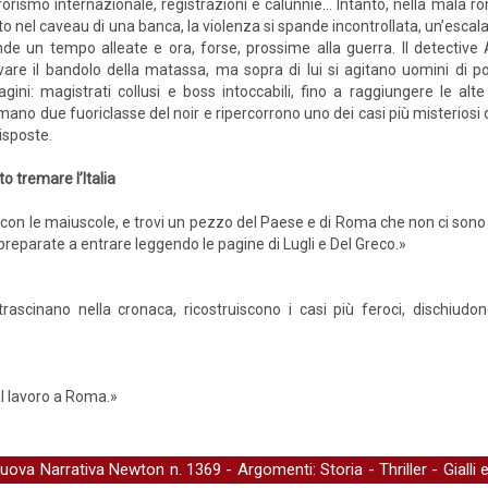
rorismo internazionale, registrazioni e calunnie… Intanto, nella mala r
to nel caveau di una banca, la violenza si spande incontrollata, un’esc
de un tempo alleate e ora, forse, prossime alla guerra. Il detective 
vare il bandolo della matassa, ma sopra di lui si agitano uomini di po
agini: magistrati collusi e boss intoccabili, fino a raggiungere le alt
rmano due fuoriclasse del noir e ripercorrono uno dei casi più misteriosi
risposte.
to tremare l’Italia
 con le maiuscole, e trovi un pezzo del Paese e di Roma che non ci so
reparate a entrare leggendo le pagine di Lugli e Del Greco.»
scinano nella cronaca, ricostruiscono i casi più feroci, dischiudono 
 al lavoro a Roma.»
uova Narrativa Newton
n. 1369 - Argomenti:
Storia
-
Thriller
-
Gialli 