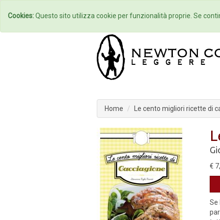
Home
Autori
Cookies:
Questo sito utilizza cookie per funzionalità proprie. Se contin
Home
Le cento migliori ricette di 
L
Gi
€ 7
Se 
par