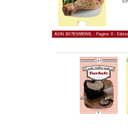
tut
ASIN: B07B5WB9WL - Pagine: 0 -
Edizi