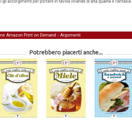
ti gli accorgimenti per portare in tavola vivande di alta qualità e fantasia
one Amazon Print on Demand
- Argomenti:
Potrebbero piacerti anche...