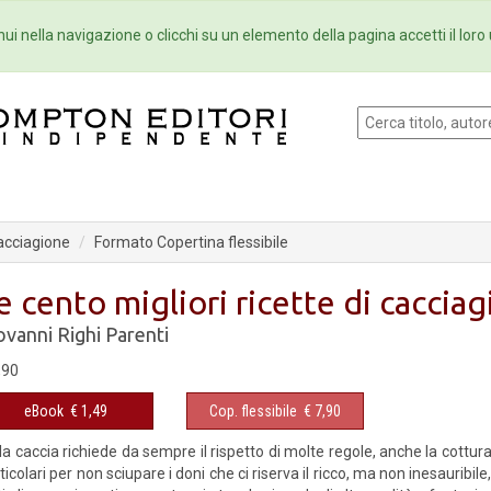
Eventi
Collane
Newsletter
Ebo
ui nella navigazione o clicchi su un elemento della pagina accetti il loro 
cacciagione
Formato Copertina flessibile
e cento migliori ricette di caccia
ovanni Righi Parenti
,90
eBook
€ 1,49
Cop. flessibile
€ 7,90
la caccia richiede da sempre il rispetto di molte regole, anche la cottura 
ticolari per non sciupare i doni che ci riserva il ricco, ma non inesauribi