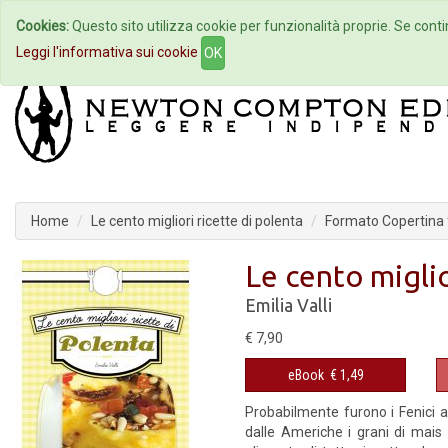
Cookies:
Questo sito utilizza cookie per funzionalità proprie. Se contin
Home
Autori
Eventi
Col
Leggi l'informativa sui cookie
OK
Home
Le cento migliori ricette di polenta
Formato Copertina f
Le cento miglio
Emilia Valli
€ 7,90
eBook
€ 1,49
Probabilmente furono i Fenici 
dalle Americhe i grani di mais 