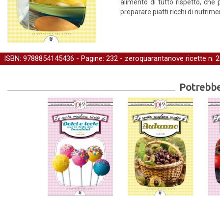
alimento di tutto rispetto, che 
preparare piatti ricchi di nutrime
ISBN: 9788854145436 - Pagine: 232 -
zeroquarantanove ricette
n. 2
Potrebber