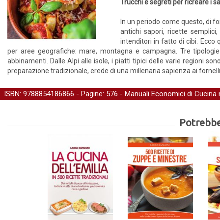
Trucchi e segreti per ricreare i s
In un periodo come questo, di for
antichi sapori, ricette semplici
intenditori in fatto di cibi. Ecco
per aree geografiche: mare, montagna e campagna. Tre tipologie no
abbinamenti. Dalle Alpi alle isole, i piatti tipici delle varie regioni 
preparazione tradizionale, erede di una millenaria sapienza ai fornelli
ISBN: 9788854186866 - Pagine: 576 -
Manuali Economici di Cucina
n
Potrebber