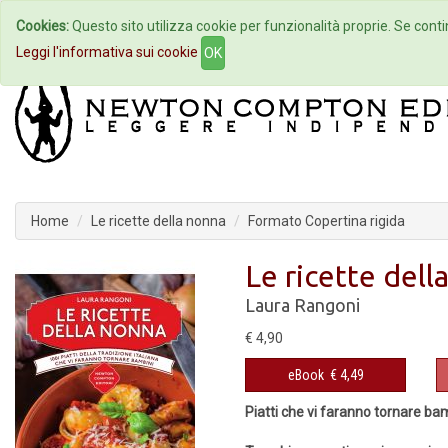
Cookies:
Questo sito utilizza cookie per funzionalità proprie. Se contin
Home
Autori
Eventi
Col
Leggi l'informativa sui cookie
OK
Home
Le ricette della nonna
Formato Copertina rigida
Le ricette dell
Laura Rangoni
€ 4,90
eBook
€ 4,49
Piatti che vi faranno tornare ba