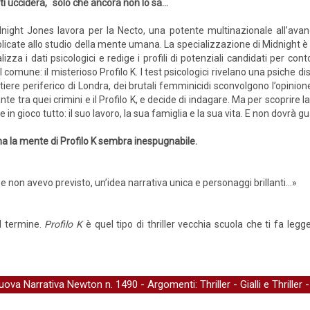
 ti ucciderà, solo che ancora non lo sa...
night Jones lavora per la Necto, una potente multinazionale all’avang
licate allo studio della mente umana. La specializzazione di Midnight è
lizza i dati psicologici e redige i profili di potenziali candidati per co
 comune: il misterioso Profilo K. I test psicologici rivelano una psiche d
ere periferico di Londra, dei brutali femminicidi sconvolgono l’opinion
e tra quei crimini e il Profilo K, e decide di indagare. Ma per scoprire 
n gioco tutto: il suo lavoro, la sua famiglia e la sua vita. E non dovrà guar
ma la mente di Profilo K sembra inespugnabile.
e non avevo previsto, un’idea narrativa unica e personaggi brillanti...»
el termine.
Profilo K
è quel tipo di thriller vecchia scuola che ti fa legg
uova Narrativa Newton
n. 1490 - Argomenti:
Thriller
-
Gialli e Thriller