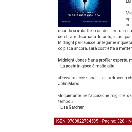
Lui
Mid
app
ana
quando si imbatte in un dossier fuori dal
sembrare disumana. Intanto, in un quarti
Midnight percepisce un legame inquietant
colpisca ancora, sarà costretta a mettere i
Midnight Jones è una profiler esperta, 
La posta in gioco è molto alta.
«Davvero eccezionale... colpi di scena ch
John Marrs
«Inquietante nell’accezione migliore d
tempo.»
Lisa Gardner
ISBN: 9788822794505 - Pagine: 320 -
N