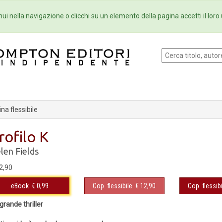
Eventi
Collane
Newsletter
Ebo
ui nella navigazione o clicchi su un elemento della pagina accetti il loro 
na flessibile
rofilo K
len Fields
2,90
eBook
€ 0,99
Cop. flessibile
€ 12,90
Cop. flessibi
grande thriller