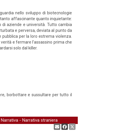
uardia nello sviluppo di biotecnologie
 tanto affascinante quanto inquietante:
nto di aziende e università. Tutto cambia
isturbata e perversa, deviata al punto da
e pubblica per la loro estrema violenza.
la verità e fermare l’assassino prima che
darsi solo dal killer.
ere, borbottare e sussultare per tutto il
-
Narrativa
-
Narrativa straniera
Condividi: