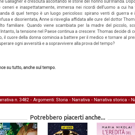
e Gallagher è cresciuta ascoltando le storie del nonno sull’Irlanda. Dopo
 ceneri e inaspettatamente, immersa nei ricordi dell’uomo a cui ha v
rlanda di quel tempo è un luogo pericoloso: spirano venti di guerra e
fusa e disorientata, Anne si risveglia affidata alle cure del dottor Thom
lto familiare. Quando viene scambiata per la madre del piccolo,
i. Intanto, la tensione nel Paese continua a crescere: Thomas decide di
o, il cuore della donna comincia a battere per il medico e tornare al pre
perare ogni avversità e a sopravvivere alla prova del tempo?
ce su tutto, anche sul tempo.
arrativa
n. 3482 - Argomenti:
Storia
-
Narrativa
-
Narrativa storica
-
Na
Potrebbero piacerti anche...