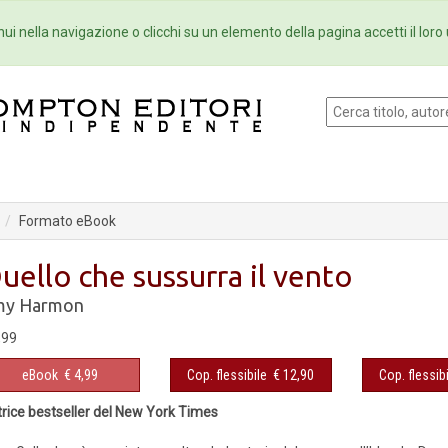
Eventi
Collane
Newsletter
Ebo
ui nella navigazione o clicchi su un elemento della pagina accetti il loro 
Formato eBook
uello che sussurra il vento
y Harmon
,99
eBook
€ 4,99
Cop. flessibile
€ 12,90
Cop. flessibi
rice bestseller del New York Times