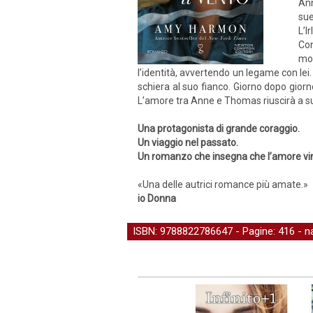
Ann
sue
L’I
Con
mo
l’identità, avvertendo un legame con le
schiera al suo fianco. Giorno dopo giorn
L’amore tra Anne e Thomas riuscirà a su
Una protagonista di grande coraggio.
Un viaggio nel passato.
Un romanzo che insegna che l’amore vin
«Una delle autrici romance più amate.»
io Donna
ISBN: 9788822786647 - Pagine: 416 -
n