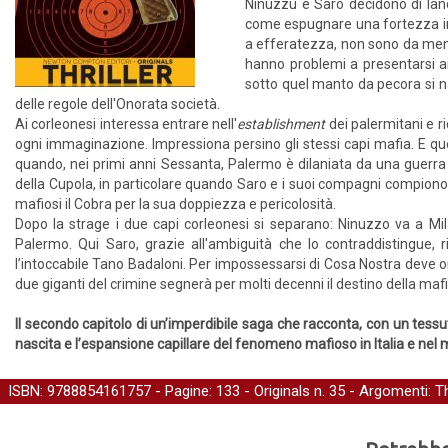
Ninuzzu e Saro decidono di lanc
come espugnare una fortezza invi
a efferatezza, non sono da meno 
hanno problemi a presentarsi ai
sotto quel manto da pecora si n
delle regole dell'Onorata società.
Ai corleonesi interessa entrare nell'
establishment
dei palermitani e r
ogni immaginazione. Impressiona persino gli stessi capi mafia. E quest
quando, nei primi anni Sessanta, Palermo è dilaniata da una guerra tr
della Cupola, in particolare quando Saro e i suoi compagni compiono 
mafiosi il Cobra per la sua doppiezza e pericolosità.
Dopo la strage i due capi corleonesi si separano: Ninuzzo va a Mi
Palermo. Qui Saro, grazie all'ambiguità che lo contraddistingue, 
l’intoccabile Tano Badaloni. Per impossessarsi di Cosa Nostra deve ora
due giganti del crimine segnerà per molti decenni il destino della mafi
Il secondo capitolo di un’imperdibile saga che racconta, con un tess
nascita e l’espansione capillare del fenomeno mafioso in Italia e nel
ISBN: 9788854161757 - Pagine: 133 -
Originals
n. 35 - Argomenti:
Th