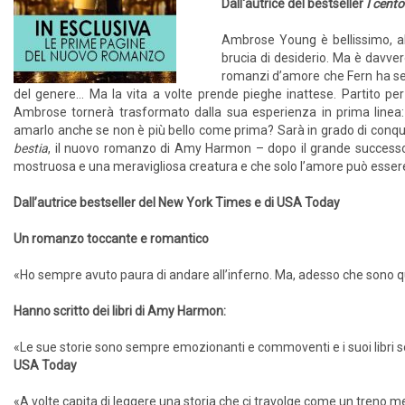
Dall'autrice del bestseller
I cento 
Ambrose Young è bellissimo, alt
brucia di desiderio. Ma è davver
romanzi d’amore che Fern ha sem
del genere… Ma la vita a volte prende pieghe inattese. Partito per l
Ambrose tornerà trasformato dalla sua esperienza in prima linea: 
amarlo anche se non è più bello come prima? Sarà in grado di conquis
bestia
, il nuovo romanzo di Amy Harmon – dopo il grande success
mostruosa e una meravigliosa creatura e che solo l’amore può essere
Dall’autrice bestseller del New York Times e di USA Today
Un romanzo toccante e romantico
«Ho sempre avuto paura di andare all’inferno. Ma, adesso che sono qu
Hanno scritto dei libri di Amy Harmon:
«Le sue storie sono sempre emozionanti e commoventi e i suoi libri 
USA Today
«A volte capita di leggere una storia che ci travolge come un treno mer