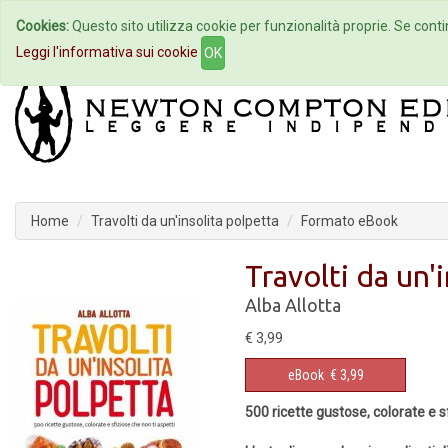
Cookies:
Questo sito utilizza cookie per funzionalità proprie. Se contin
Home
Autori
Eventi
Col
Leggi l'informativa sui cookie
OK
Home
Travolti da un'insolita polpetta
Formato eBook
Travolti da un'
Alba Allotta
€ 3,99
eBook
€ 3,99
500 ricette gustose, colorate e s