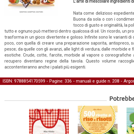
L’arte di mescolare ingredienti d
Nata come delizioso espediente p
Buona da sola o con i condimenti
tocco di gusto e originalità, la p
tutto e ognuno può metterci dentro qualcosa di sé. Un ricordo, un prof
trasforma in un gioco divertente e goloso. Infinite sono le varianti d
poco, con quella di creare una preparazione saporita, antispreco, s
pesce; da quelle con gli avanzi, alle light di verdura; dalle morbide e f
esotiche. Crude, cotte, farcite, morbide al vapore o coreografiche a
recupero diventano regine della tavola. Questo volume raccogl
accontenteranno anche i palati più esigenti.
ISBN: 9788854170599 - Pagine: 336 -
manuali e guide
n. 208 - Argo
Potrebber