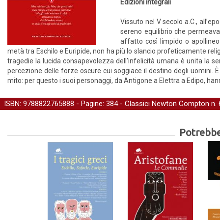
Edizioni integrali
Vissuto nel V secolo a.C., all’e
sereno equilibrio che permeava 
affatto così limpido o apollineo
metà tra Eschilo e Euripide, non ha più lo slancio profeticamente reli
tragedie la lucida consapevolezza dell’infelicità umana è unita la sen
percezione delle forze oscure cui soggiace il destino degli uomini. È
mito: per questo i suoi personaggi, da Antigone a Elettra a Edipo, hann
ISBN: 9788822765888 - Pagine: 384 -
Classici Newton Compton
n. 
Potrebber