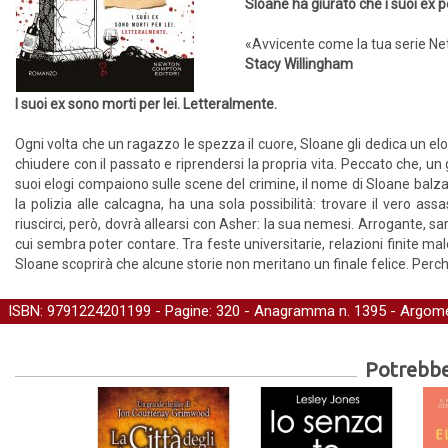
Sloane ha giurato che i suoi ex 
«Avvicente come la tua serie Netf
Stacy Willingham
I suoi ex sono morti per lei. Letteralmente.
Ogni volta che un ragazzo le spezza il cuore, Sloane gli dedica un elog
chiudere con il passato e riprendersi la propria vita. Peccato che, un 
suoi elogi compaiono sulle scene del crimine, il nome di Sloane balza 
la polizia alle calcagna, ha una sola possibilità: trovare il vero a
riuscirci, però, dovrà allearsi con Asher: la sua nemesi. Arrogante, sarc
cui sembra poter contare. Tra feste universitarie, relazioni finite ma
Sloane scoprirà che alcune storie non meritano un finale felice. Perché
ISBN: 9791224201199 - Pagine: 320 -
Anagramma
n. 1395 - Argome
Potrebber