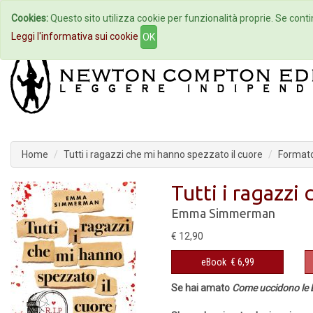
Cookies:
Questo sito utilizza cookie per funzionalità proprie. Se contin
Home
Autori
Eventi
Col
Leggi l'informativa sui cookie
OK
Home
Tutti i ragazzi che mi hanno spezzato il cuore
Formato
Tutti i ragazzi
Emma Simmerman
€ 12,90
eBook
€ 6,99
Se hai amato
Come uccidono le 